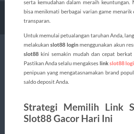
serta kemudahan dalam meraih keuntungan. M
bisa menikmati berbagai varian game menarik 
transparan.
Untuk memulai petualangan taruhan Anda, lang
melakukan
slot88 login
menggunakan akun resm
slot88
kini semakin mudah dan cepat berkat 
Pastikan Anda selalu mengakses
link
slot88 log
penipuan yang mengatasnamakan brand popule
saldo deposit Anda.
Strategi Memilih Link 
Slot88 Gacor Hari Ini