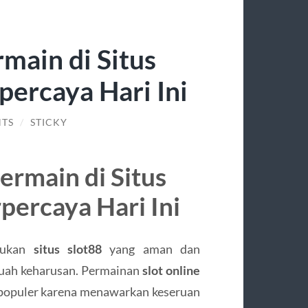
main di Situs
percaya Hari Ini
TS
/
STICKY
rmain di Situs
percaya Hari Ini
emukan
situs slot88
yang aman dan
uah keharusan. Permainan
slot online
ng populer karena menawarkan keseruan