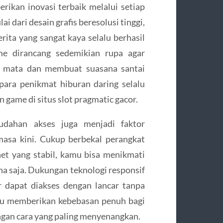
rikan inovasi terbaik melalui setiap
 dari desain grafis beresolusi tinggi,
erita yang sangat kaya selalu berhasil
me dirancang sedemikian rupa agar
n mata dan membuat suasana santai
para penikmat hiburan daring selalu
 game di situs slot pragmatic gacor.
udahan akses juga menjadi faktor
sa kini. Cukup berbekal perangkat
et yang stabil, kamu bisa menikmati
na saja. Dukungan teknologi responsif
 dapat diakses dengan lancar tanpa
tentu memberikan kebebasan penuh bagi
ngan cara yang paling menyenangkan.