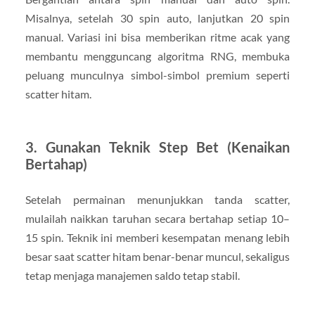
Misalnya, setelah 30 spin auto, lanjutkan 20 spin
manual. Variasi ini bisa memberikan ritme acak yang
membantu mengguncang algoritma RNG, membuka
peluang munculnya simbol-simbol premium seperti
scatter hitam.
3.
Gunakan Teknik Step Bet (Kenaikan
Bertahap)
Setelah permainan menunjukkan tanda scatter,
mulailah naikkan taruhan secara bertahap setiap 10–
15 spin. Teknik ini memberi kesempatan menang lebih
besar saat scatter hitam benar-benar muncul, sekaligus
tetap menjaga manajemen saldo tetap stabil.