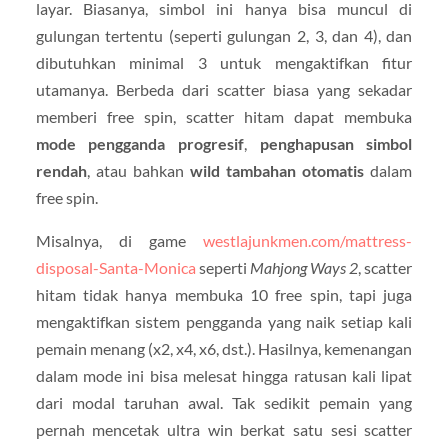
layar. Biasanya, simbol ini hanya bisa muncul di
gulungan tertentu (seperti gulungan 2, 3, dan 4), dan
dibutuhkan minimal 3 untuk mengaktifkan fitur
utamanya. Berbeda dari scatter biasa yang sekadar
memberi free spin, scatter hitam dapat membuka
mode pengganda progresif
,
penghapusan simbol
rendah
, atau bahkan
wild tambahan otomatis
dalam
free spin.
Misalnya, di game
westlajunkmen.com/mattress-
disposal-Santa-Monica
seperti
Mahjong Ways 2
, scatter
hitam tidak hanya membuka 10 free spin, tapi juga
mengaktifkan sistem pengganda yang naik setiap kali
pemain menang (x2, x4, x6, dst.). Hasilnya, kemenangan
dalam mode ini bisa melesat hingga ratusan kali lipat
dari modal taruhan awal. Tak sedikit pemain yang
pernah mencetak ultra win berkat satu sesi scatter