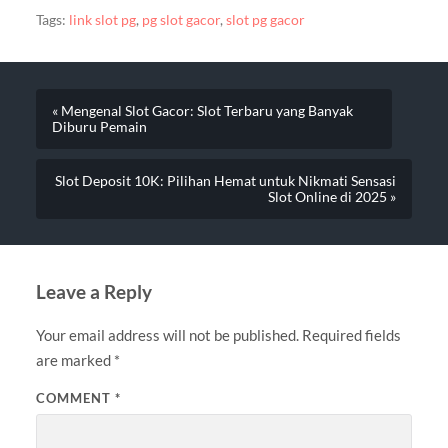
Tags:
link slot pg
,
pg slot gacor
,
slot pg gacor
« Mengenal Slot Gacor: Slot Terbaru yang Banyak
Diburu Pemain
Slot Deposit 10K: Pilihan Hemat untuk Nikmati Sensasi
Slot Online di 2025 »
Leave a Reply
Your email address will not be published.
Required fields
are marked
*
COMMENT
*