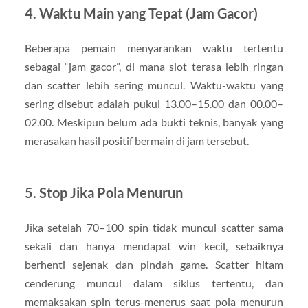
4.
Waktu Main yang Tepat (Jam Gacor)
Beberapa pemain menyarankan waktu tertentu
sebagai “jam gacor”, di mana slot terasa lebih ringan
dan scatter lebih sering muncul. Waktu-waktu yang
sering disebut adalah pukul 13.00–15.00 dan 00.00–
02.00. Meskipun belum ada bukti teknis, banyak yang
merasakan hasil positif bermain di jam tersebut.
5.
Stop Jika Pola Menurun
Jika setelah 70–100 spin tidak muncul scatter sama
sekali dan hanya mendapat win kecil, sebaiknya
berhenti sejenak dan pindah game. Scatter hitam
cenderung muncul dalam siklus tertentu, dan
memaksakan spin terus-menerus saat pola menurun