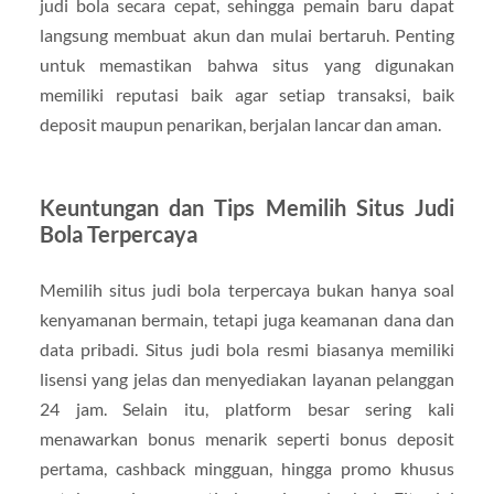
judi bola secara cepat, sehingga pemain baru dapat
langsung membuat akun dan mulai bertaruh. Penting
untuk memastikan bahwa situs yang digunakan
memiliki reputasi baik agar setiap transaksi, baik
deposit maupun penarikan, berjalan lancar dan aman.
Keuntungan dan Tips Memilih Situs Judi
Bola Terpercaya
Memilih situs judi bola terpercaya bukan hanya soal
kenyamanan bermain, tetapi juga keamanan dana dan
data pribadi. Situs judi bola resmi biasanya memiliki
lisensi yang jelas dan menyediakan layanan pelanggan
24 jam. Selain itu, platform besar sering kali
menawarkan bonus menarik seperti bonus deposit
pertama, cashback mingguan, hingga promo khusus