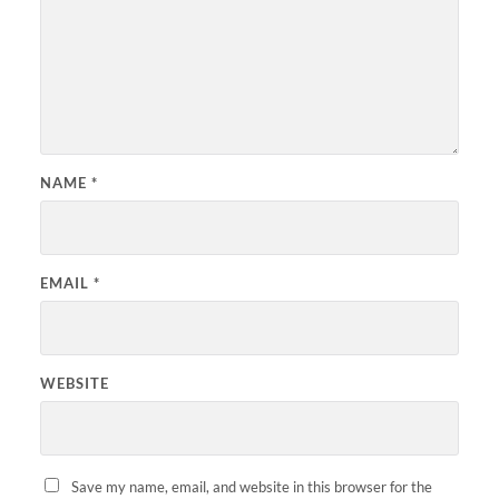
NAME
*
EMAIL
*
WEBSITE
Save my name, email, and website in this browser for the