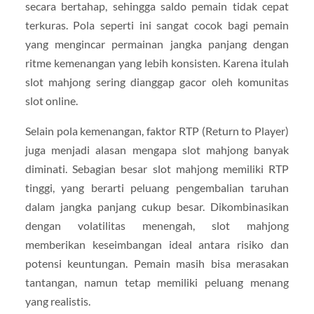
secara bertahap, sehingga saldo pemain tidak cepat
terkuras. Pola seperti ini sangat cocok bagi pemain
yang mengincar permainan jangka panjang dengan
ritme kemenangan yang lebih konsisten. Karena itulah
slot mahjong sering dianggap gacor oleh komunitas
slot online.
Selain pola kemenangan, faktor RTP (Return to Player)
juga menjadi alasan mengapa slot mahjong banyak
diminati. Sebagian besar slot mahjong memiliki RTP
tinggi, yang berarti peluang pengembalian taruhan
dalam jangka panjang cukup besar. Dikombinasikan
dengan volatilitas menengah, slot mahjong
memberikan keseimbangan ideal antara risiko dan
potensi keuntungan. Pemain masih bisa merasakan
tantangan, namun tetap memiliki peluang menang
yang realistis.