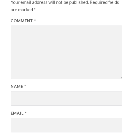
Your email address will not be published.
Required fields
are marked
*
COMMENT
*
NAME
*
EMAIL
*