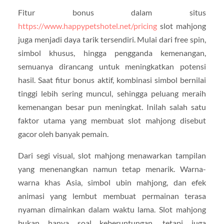
Fitur bonus dalam situs
https://www.happypetshotel.net/pricing
slot mahjong
juga menjadi daya tarik tersendiri. Mulai dari free spin,
simbol khusus, hingga pengganda kemenangan,
semuanya dirancang untuk meningkatkan potensi
hasil. Saat fitur bonus aktif, kombinasi simbol bernilai
tinggi lebih sering muncul, sehingga peluang meraih
kemenangan besar pun meningkat. Inilah salah satu
faktor utama yang membuat slot mahjong disebut
gacor oleh banyak pemain.
Dari segi visual, slot mahjong menawarkan tampilan
yang menenangkan namun tetap menarik. Warna-
warna khas Asia, simbol ubin mahjong, dan efek
animasi yang lembut membuat permainan terasa
nyaman dimainkan dalam waktu lama. Slot mahjong
bukan hanya soal keberuntungan, tetapi juga