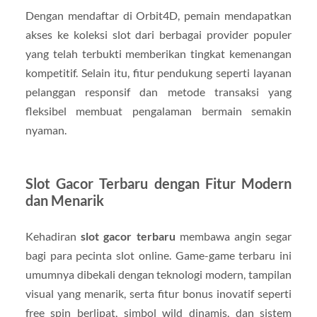
Dengan mendaftar di Orbit4D, pemain mendapatkan
akses ke koleksi slot dari berbagai provider populer
yang telah terbukti memberikan tingkat kemenangan
kompetitif. Selain itu, fitur pendukung seperti layanan
pelanggan responsif dan metode transaksi yang
fleksibel membuat pengalaman bermain semakin
nyaman.
Slot Gacor Terbaru dengan Fitur Modern
dan Menarik
Kehadiran
slot gacor terbaru
membawa angin segar
bagi para pecinta slot online. Game-game terbaru ini
umumnya dibekali dengan teknologi modern, tampilan
visual yang menarik, serta fitur bonus inovatif seperti
free spin berlipat, simbol wild dinamis, dan sistem