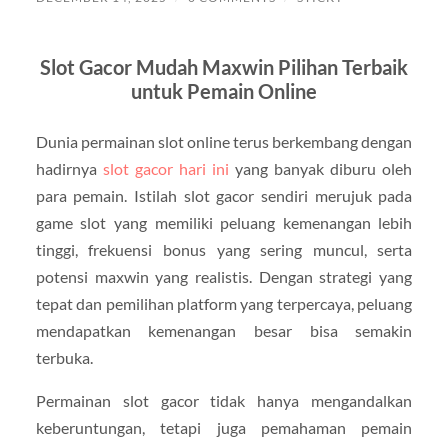
Slot Gacor Mudah Maxwin Pilihan Terbaik
untuk Pemain Online
Dunia permainan slot online terus berkembang dengan
hadirnya
slot gacor hari ini
yang banyak diburu oleh
para pemain. Istilah slot gacor sendiri merujuk pada
game slot yang memiliki peluang kemenangan lebih
tinggi, frekuensi bonus yang sering muncul, serta
potensi maxwin yang realistis. Dengan strategi yang
tepat dan pemilihan platform yang terpercaya, peluang
mendapatkan kemenangan besar bisa semakin
terbuka.
Permainan slot gacor tidak hanya mengandalkan
keberuntungan, tetapi juga pemahaman pemain