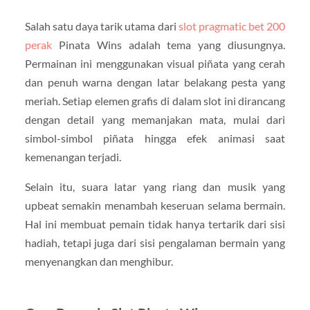
Salah satu daya tarik utama dari
slot pragmatic bet 200
perak
Pinata Wins adalah tema yang diusungnya.
Permainan ini menggunakan visual piñata yang cerah
dan penuh warna dengan latar belakang pesta yang
meriah. Setiap elemen grafis di dalam slot ini dirancang
dengan detail yang memanjakan mata, mulai dari
simbol-simbol piñata hingga efek animasi saat
kemenangan terjadi.
Selain itu, suara latar yang riang dan musik yang
upbeat semakin menambah keseruan selama bermain.
Hal ini membuat pemain tidak hanya tertarik dari sisi
hadiah, tetapi juga dari sisi pengalaman bermain yang
menyenangkan dan menghibur.