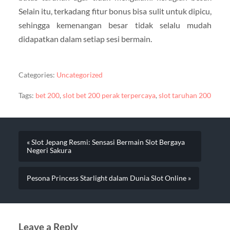
Selain itu, terkadang fitur bonus bisa sulit untuk dipicu,
sehingga kemenangan besar tidak selalu mudah
didapatkan dalam setiap sesi bermain.
Categories:
Uncategorized
Tags:
bet 200
,
slot bet 200 perak terpercaya
,
slot taruhan 200
« Slot Jepang Resmi: Sensasi Bermain Slot Bergaya
Negeri Sakura
Pesona Princess Starlight dalam Dunia Slot Online »
Leave a Reply