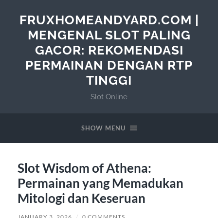
FRUXHOMEANDYARD.COM |
MENGENAL SLOT PALING
GACOR: REKOMENDASI
PERMAINAN DENGAN RTP
TINGGI
Slot Online
SHOW MENU
Slot Wisdom of Athena:
Permainan yang Memadukan
Mitologi dan Keseruan
JANUARY 3, 2026
/
0 COMMENTS