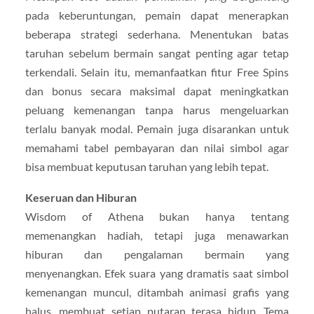
pada keberuntungan, pemain dapat menerapkan
beberapa strategi sederhana. Menentukan batas
taruhan sebelum bermain sangat penting agar tetap
terkendali. Selain itu, memanfaatkan fitur Free Spins
dan bonus secara maksimal dapat meningkatkan
peluang kemenangan tanpa harus mengeluarkan
terlalu banyak modal. Pemain juga disarankan untuk
memahami tabel pembayaran dan nilai simbol agar
bisa membuat keputusan taruhan yang lebih tepat.
Keseruan dan Hiburan
Wisdom of Athena bukan hanya tentang
memenangkan hadiah, tetapi juga menawarkan
hiburan dan pengalaman bermain yang
menyenangkan. Efek suara yang dramatis saat simbol
kemenangan muncul, ditambah animasi grafis yang
halus, membuat setiap putaran terasa hidup. Tema