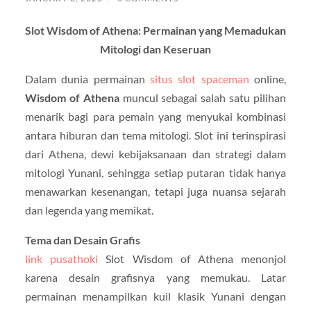
Slot Wisdom of Athena: Permainan yang Memadukan
Mitologi dan Keseruan
Dalam dunia permainan
situs slot spaceman
online,
Wisdom of Athena
muncul sebagai salah satu pilihan
menarik bagi para pemain yang menyukai kombinasi
antara hiburan dan tema mitologi. Slot ini terinspirasi
dari Athena, dewi kebijaksanaan dan strategi dalam
mitologi Yunani, sehingga setiap putaran tidak hanya
menawarkan kesenangan, tetapi juga nuansa sejarah
dan legenda yang memikat.
Tema dan Desain Grafis
link pusathoki
Slot Wisdom of Athena menonjol
karena desain grafisnya yang memukau. Latar
permainan menampilkan kuil klasik Yunani dengan