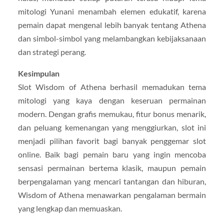
mitologi Yunani menambah elemen edukatif, karena
pemain dapat mengenal lebih banyak tentang Athena
dan simbol-simbol yang melambangkan kebijaksanaan
dan strategi perang.
Kesimpulan
Slot Wisdom of Athena berhasil memadukan tema
mitologi yang kaya dengan keseruan permainan
modern. Dengan grafis memukau, fitur bonus menarik,
dan peluang kemenangan yang menggiurkan, slot ini
menjadi pilihan favorit bagi banyak penggemar slot
online. Baik bagi pemain baru yang ingin mencoba
sensasi permainan bertema klasik, maupun pemain
berpengalaman yang mencari tantangan dan hiburan,
Wisdom of Athena menawarkan pengalaman bermain
yang lengkap dan memuaskan.