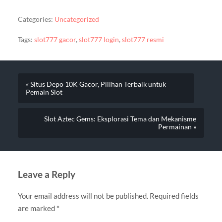
Categories:
Uncategorized
Tags:
slot777 gacor
,
slot777 login
,
slot777 resmi
« Situs Depo 10K Gacor, Pilihan Terbaik untuk
Pemain Slot
Slot Aztec Gems: Eksplorasi Tema dan Mekanisme
Permainan »
Leave a Reply
Your email address will not be published.
Required fields
are marked
*