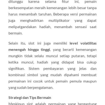
ditunggu karena selama fitur ini, pemain
berkesempatan meraih kemenangan lebih besar tanpa
harus menambah taruhan. Beberapa versi permainan
juga menghadirkan multiplikator yang dapat
melipatgandakan hadiah, menambah sensasi saat
bermain.
Selain itu, slot ini juga memiliki
level volatilitas
menengah hingga tinggi
, yang berarti kemenangan
mungkin tidak selalu muncul setiap putaran, tetapi
ketika muncul, hadiah yang didapat bisa cukup
signifikan. Sistem pembayaran yang jelas dan
kombinasi simbol yang mudah dipahami membuat
permainan ini cocok untuk pemain pemula maupun
yang sudah berpengalaman.
Strategi dan Tips Bermain
Meskipun slot adalah permainan yang bergantung