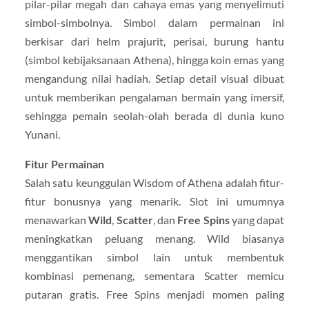
pilar-pilar megah dan cahaya emas yang menyelimuti
simbol-simbolnya. Simbol dalam permainan ini
berkisar dari helm prajurit, perisai, burung hantu
(simbol kebijaksanaan Athena), hingga koin emas yang
mengandung nilai hadiah. Setiap detail visual dibuat
untuk memberikan pengalaman bermain yang imersif,
sehingga pemain seolah-olah berada di dunia kuno
Yunani.
Fitur Permainan
Salah satu keunggulan Wisdom of Athena adalah fitur-
fitur bonusnya yang menarik. Slot ini umumnya
menawarkan
Wild
,
Scatter
, dan
Free Spins
yang dapat
meningkatkan peluang menang. Wild biasanya
menggantikan simbol lain untuk membentuk
kombinasi pemenang, sementara Scatter memicu
putaran gratis. Free Spins menjadi momen paling