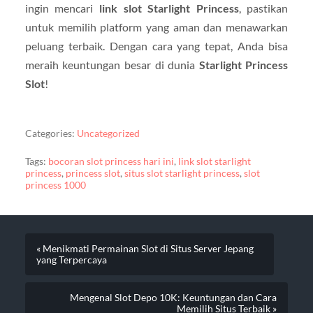
ingin mencari
link slot Starlight Princess
, pastikan
untuk memilih platform yang aman dan menawarkan
peluang terbaik. Dengan cara yang tepat, Anda bisa
meraih keuntungan besar di dunia
Starlight Princess
Slot
!
Categories:
Uncategorized
Tags:
bocoran slot princess hari ini
,
link slot starlight
princess
,
princess slot
,
situs slot starlight princess
,
slot
princess 1000
« Menikmati Permainan Slot di Situs Server Jepang
yang Terpercaya
Mengenal Slot Depo 10K: Keuntungan dan Cara
Memilih Situs Terbaik »