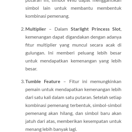
simbol lain untuk membantu membentuk
kombinasi pemenang.
Multiplier
– Dalam
Starlight Princess Slot
,
kemenangan dapat digandakan dengan adanya
fitur multiplier yang muncul secara acak di
gulungan. Ini memberi peluang lebih besar
untuk mendapatkan kemenangan yang lebih
besar.
Tumble Feature
– Fitur ini memungkinkan
pemain untuk mendapatkan kemenangan lebih
dari satu kali dalam satu putaran. Setelah setiap
kombinasi pemenang terbentuk, simbol-simbol
pemenang akan hilang, dan simbol baru akan
jatuh dari atas, memberikan kesempatan untuk
menang lebih banyak lagi.