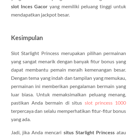
slot Inces Gacor
yang memiliki peluang tinggi untuk
mendapatkan jackpot besar.
Kesimpulan
Slot Starlight Princess merupakan pilihan permainan
yang sangat menarik dengan banyak fitur bonus yang
dapat membantu pemain meraih kemenangan besar.
Dengan tema yang indah dan tampilan yang memukau,
permainan ini memberikan pengalaman bermain yang
luar biasa. Untuk memaksimalkan peluang menang,
pastikan Anda bermain di situs
slot princess 1000
terpercaya dan selalu memperhatikan fitur-fitur bonus
yang ada.
Jadi, jika Anda mencari
situs Starlight Princess
atau