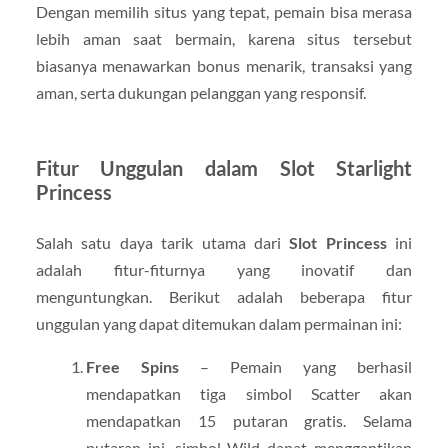
Dengan memilih situs yang tepat, pemain bisa merasa
lebih aman saat bermain, karena situs tersebut
biasanya menawarkan bonus menarik, transaksi yang
aman, serta dukungan pelanggan yang responsif.
Fitur Unggulan dalam Slot Starlight
Princess
Salah satu daya tarik utama dari
Slot Princess
ini
adalah fitur-fiturnya yang inovatif dan
menguntungkan. Berikut adalah beberapa fitur
unggulan yang dapat ditemukan dalam permainan ini:
Free Spins
– Pemain yang berhasil
mendapatkan tiga simbol Scatter akan
mendapatkan 15 putaran gratis. Selama
putaran ini, simbol Wild dapat menggantikan