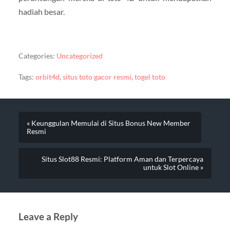
hadiah besar.
Categories:
Uncategorized
Tags:
orbit4d
,
situs toto gacor resmi
,
togel toto
« Keunggulan Memulai di Situs Bonus New Member
Resmi
Situs Slot88 Resmi: Platform Aman dan Terpercaya
untuk Slot Online »
Leave a Reply