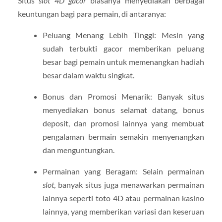
Situs
slot 4D gacor
biasanya menyediakan berbagai
keuntungan bagi para pemain, di antaranya:
Peluang Menang Lebih Tinggi: Mesin yang
sudah terbukti gacor memberikan peluang
besar bagi pemain untuk memenangkan hadiah
besar dalam waktu singkat.
Bonus dan Promosi Menarik: Banyak situs
menyediakan bonus selamat datang, bonus
deposit, dan promosi lainnya yang membuat
pengalaman bermain semakin menyenangkan
dan menguntungkan.
Permainan yang Beragam: Selain permainan
slot
, banyak situs juga menawarkan permainan
lainnya seperti toto 4D atau permainan kasino
lainnya, yang memberikan variasi dan keseruan