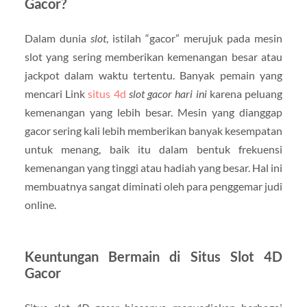
Gacor?
Dalam dunia
slot
, istilah “gacor” merujuk pada mesin
slot yang sering memberikan kemenangan besar atau
jackpot dalam waktu tertentu. Banyak pemain yang
mencari Link
situs 4d
slot gacor hari ini
karena peluang
kemenangan yang lebih besar. Mesin yang dianggap
gacor sering kali lebih memberikan banyak kesempatan
untuk menang, baik itu dalam bentuk frekuensi
kemenangan yang tinggi atau hadiah yang besar. Hal ini
membuatnya sangat diminati oleh para penggemar judi
online.
Keuntungan Bermain di Situs Slot 4D
Gacor