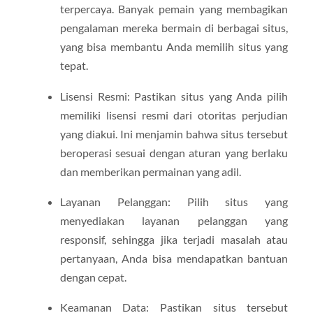
terpercaya. Banyak pemain yang membagikan
pengalaman mereka bermain di berbagai situs,
yang bisa membantu Anda memilih situs yang
tepat.
Lisensi Resmi: Pastikan situs yang Anda pilih
memiliki lisensi resmi dari otoritas perjudian
yang diakui. Ini menjamin bahwa situs tersebut
beroperasi sesuai dengan aturan yang berlaku
dan memberikan permainan yang adil.
Layanan Pelanggan: Pilih situs yang
menyediakan layanan pelanggan yang
responsif, sehingga jika terjadi masalah atau
pertanyaan, Anda bisa mendapatkan bantuan
dengan cepat.
Keamanan Data: Pastikan situs tersebut