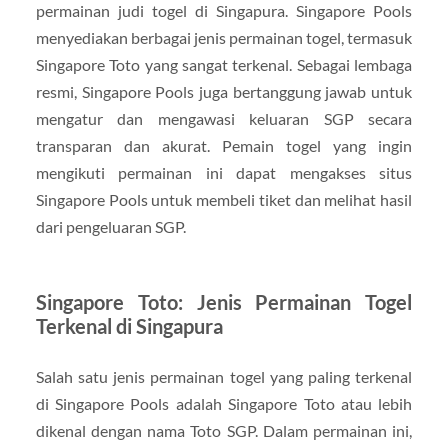
permainan judi togel di Singapura. Singapore Pools
menyediakan berbagai jenis permainan togel, termasuk
Singapore Toto yang sangat terkenal. Sebagai lembaga
resmi, Singapore Pools juga bertanggung jawab untuk
mengatur dan mengawasi keluaran SGP secara
transparan dan akurat. Pemain togel yang ingin
mengikuti permainan ini dapat mengakses situs
Singapore Pools untuk membeli tiket dan melihat hasil
dari pengeluaran SGP.
Singapore Toto: Jenis Permainan Togel
Terkenal di Singapura
Salah satu jenis permainan togel yang paling terkenal
di Singapore Pools adalah Singapore Toto atau lebih
dikenal dengan nama Toto SGP. Dalam permainan ini,