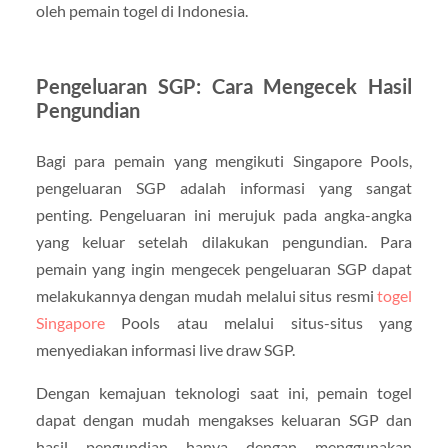
oleh pemain togel di Indonesia.
Pengeluaran SGP: Cara Mengecek Hasil
Pengundian
Bagi para pemain yang mengikuti Singapore Pools,
pengeluaran SGP adalah informasi yang sangat
penting. Pengeluaran ini merujuk pada angka-angka
yang keluar setelah dilakukan pengundian. Para
pemain yang ingin mengecek pengeluaran SGP dapat
melakukannya dengan mudah melalui situs resmi
togel
Singapore
Pools atau melalui situs-situs yang
menyediakan informasi live draw SGP.
Dengan kemajuan teknologi saat ini, pemain togel
dapat dengan mudah mengakses keluaran SGP dan
hasil pengundian hanya dengan menggunakan