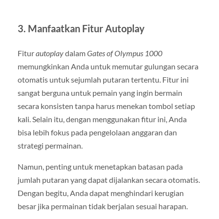
3.
Manfaatkan Fitur Autoplay
Fitur
autoplay
dalam
Gates of Olympus 1000
memungkinkan Anda untuk memutar gulungan secara
otomatis untuk sejumlah putaran tertentu. Fitur ini
sangat berguna untuk pemain yang ingin bermain
secara konsisten tanpa harus menekan tombol setiap
kali. Selain itu, dengan menggunakan fitur ini, Anda
bisa lebih fokus pada pengelolaan anggaran dan
strategi permainan.
Namun, penting untuk menetapkan batasan pada
jumlah putaran yang dapat dijalankan secara otomatis.
Dengan begitu, Anda dapat menghindari kerugian
besar jika permainan tidak berjalan sesuai harapan.