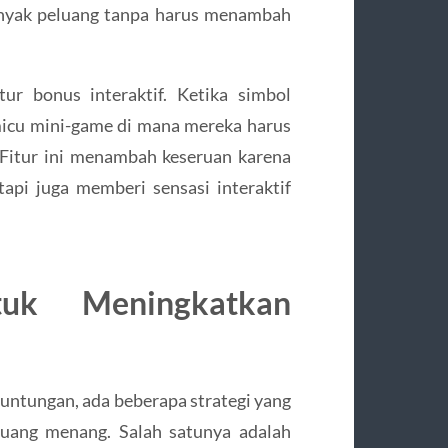
nyak peluang tanpa harus menambah
ur bonus interaktif. Ketika simbol
micu mini-game di mana mereka harus
Fitur ini menambah keseruan karena
api juga memberi sensasi interaktif
tuk Meningkatkan
untungan, ada beberapa strategi yang
ang menang. Salah satunya adalah