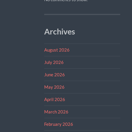
Archives
August 2026
July 2026
June 2026
May 2026
April 2026
March 2026
February 2026