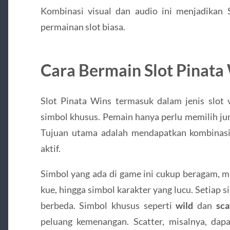
Kombinasi visual dan audio ini menjadikan S
permainan slot biasa.
Cara Bermain Slot Pinata
Slot Pinata Wins termasuk dalam jenis slot 
simbol khusus. Pemain hanya perlu memilih j
Tujuan utama adalah mendapatkan kombinasi
aktif.
Simbol yang ada di game ini cukup beragam, mu
kue, hingga simbol karakter yang lucu. Setiap 
berbeda. Simbol khusus seperti
wild
dan
sca
peluang kemenangan. Scatter, misalnya, dapa