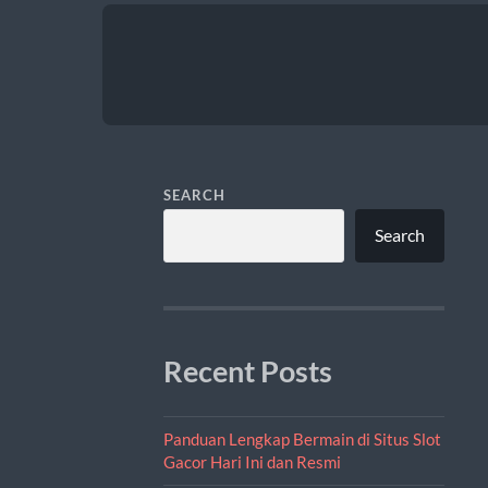
SEARCH
Search
Recent Posts
Panduan Lengkap Bermain di Situs Slot
Gacor Hari Ini dan Resmi