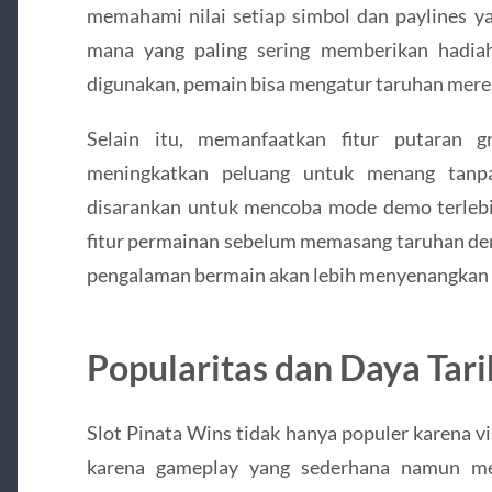
memahami nilai setiap simbol dan paylines y
mana yang paling sering memberikan hadia
digunakan, pemain bisa mengatur taruhan mereka
Selain itu, memanfaatkan fitur putaran 
meningkatkan peluang untuk menang tanp
disarankan untuk mencoba mode demo terleb
fitur permainan sebelum memasang taruhan de
pengalaman bermain akan lebih menyenangkan d
Popularitas dan Daya Tari
Slot Pinata Wins tidak hanya populer karena vi
karena gameplay yang sederhana namun me