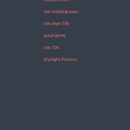
slot mahjong ways
slot depo 10k
pusat game
slot 10k
Starlight Princess