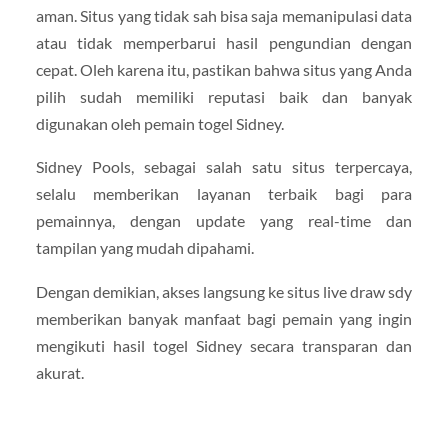
aman. Situs yang tidak sah bisa saja memanipulasi data
atau tidak memperbarui hasil pengundian dengan
cepat. Oleh karena itu, pastikan bahwa situs yang Anda
pilih sudah memiliki reputasi baik dan banyak
digunakan oleh pemain togel Sidney.
Sidney Pools, sebagai salah satu situs terpercaya,
selalu memberikan layanan terbaik bagi para
pemainnya, dengan update yang real-time dan
tampilan yang mudah dipahami.
Dengan demikian, akses langsung ke situs live draw sdy
memberikan banyak manfaat bagi pemain yang ingin
mengikuti hasil togel Sidney secara transparan dan
akurat.