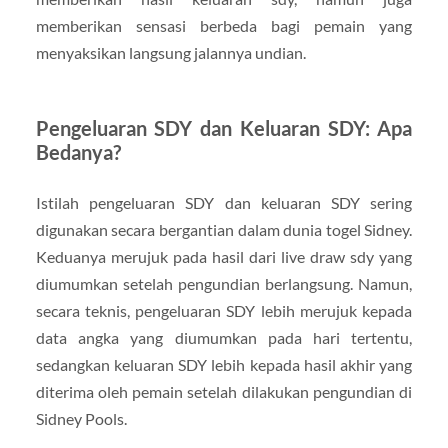
memberikan sensasi berbeda bagi pemain yang
menyaksikan langsung jalannya undian.
Pengeluaran SDY dan Keluaran SDY: Apa
Bedanya?
Istilah pengeluaran SDY dan keluaran SDY sering
digunakan secara bergantian dalam dunia togel Sidney.
Keduanya merujuk pada hasil dari live draw sdy yang
diumumkan setelah pengundian berlangsung. Namun,
secara teknis, pengeluaran SDY lebih merujuk kepada
data angka yang diumumkan pada hari tertentu,
sedangkan keluaran SDY lebih kepada hasil akhir yang
diterima oleh pemain setelah dilakukan pengundian di
Sidney Pools.