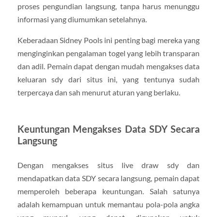
proses pengundian langsung, tanpa harus menunggu
informasi yang diumumkan setelahnya.
Keberadaan Sidney Pools ini penting bagi mereka yang
menginginkan pengalaman togel yang lebih transparan
dan adil. Pemain dapat dengan mudah mengakses data
keluaran sdy dari situs ini, yang tentunya sudah
terpercaya dan sah menurut aturan yang berlaku.
Keuntungan Mengakses Data SDY Secara
Langsung
Dengan mengakses situs live draw sdy dan
mendapatkan data SDY secara langsung, pemain dapat
memperoleh beberapa keuntungan. Salah satunya
adalah kemampuan untuk memantau pola-pola angka