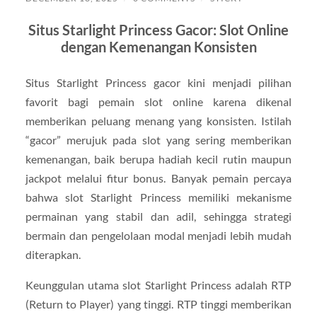
Situs Starlight Princess Gacor: Slot Online
dengan Kemenangan Konsisten
Situs Starlight Princess gacor kini menjadi pilihan
favorit bagi pemain slot online karena dikenal
memberikan peluang menang yang konsisten. Istilah
“gacor” merujuk pada slot yang sering memberikan
kemenangan, baik berupa hadiah kecil rutin maupun
jackpot melalui fitur bonus. Banyak pemain percaya
bahwa slot Starlight Princess memiliki mekanisme
permainan yang stabil dan adil, sehingga strategi
bermain dan pengelolaan modal menjadi lebih mudah
diterapkan.
Keunggulan utama slot Starlight Princess adalah RTP
(Return to Player) yang tinggi. RTP tinggi memberikan