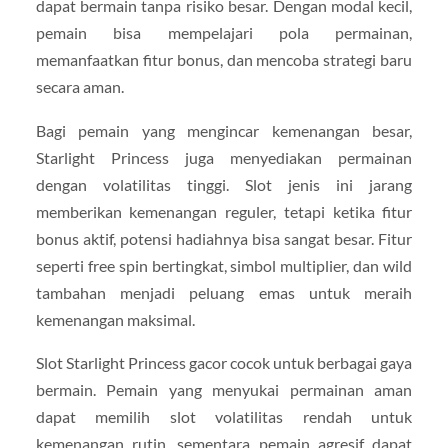
dapat bermain tanpa risiko besar. Dengan modal kecil,
pemain bisa mempelajari pola permainan,
memanfaatkan fitur bonus, dan mencoba strategi baru
secara aman.
Bagi pemain yang mengincar kemenangan besar,
Starlight Princess juga menyediakan permainan
dengan volatilitas tinggi. Slot jenis ini jarang
memberikan kemenangan reguler, tetapi ketika fitur
bonus aktif, potensi hadiahnya bisa sangat besar. Fitur
seperti free spin bertingkat, simbol multiplier, dan wild
tambahan menjadi peluang emas untuk meraih
kemenangan maksimal.
Slot Starlight Princess gacor cocok untuk berbagai gaya
bermain. Pemain yang menyukai permainan aman
dapat memilih slot volatilitas rendah untuk
kemenangan rutin, sementara pemain agresif dapat