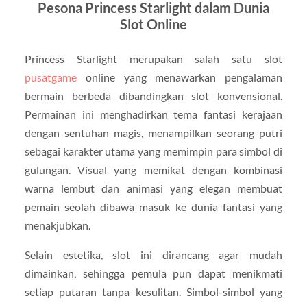
Pesona Princess Starlight dalam Dunia
Slot Online
Princess Starlight merupakan salah satu slot
pusatgame
online yang menawarkan pengalaman
bermain berbeda dibandingkan slot konvensional.
Permainan ini menghadirkan tema fantasi kerajaan
dengan sentuhan magis, menampilkan seorang putri
sebagai karakter utama yang memimpin para simbol di
gulungan. Visual yang memikat dengan kombinasi
warna lembut dan animasi yang elegan membuat
pemain seolah dibawa masuk ke dunia fantasi yang
menakjubkan.
Selain estetika, slot ini dirancang agar mudah
dimainkan, sehingga pemula pun dapat menikmati
setiap putaran tanpa kesulitan. Simbol-simbol yang