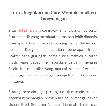
Fitur Unggulan dan Cara Memaksimalkan
Kemenangan
Situs
slot princess
gacor maxwin menawarkan berbagai
fitur menarik yang membuat permainan lebih dinamis.
Free spin adalah fitur utama yang paling dinantikan
pemain. Dengan mendapatkan beberapa simbol
Scatter pada gulungan, pemain bisa memicu putaran
gratis yang dapat meningkatkan peluang menang.
Selain itu, multiplier yang muncul selama free spin
memungkinkan kemenangan menjadi lebih besar dari
biasanya.
Strategi bermain juga penting untuk memaksimalkan
potensi kemenangan. Meskipun slot ini menggunakan
sistem RNG (Random Number Generator) sehingga