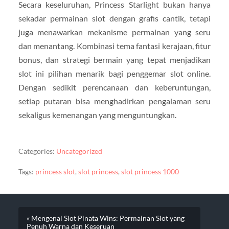
Secara keseluruhan, Princess Starlight bukan hanya
sekadar permainan slot dengan grafis cantik, tetapi
juga menawarkan mekanisme permainan yang seru
dan menantang. Kombinasi tema fantasi kerajaan, fitur
bonus, dan strategi bermain yang tepat menjadikan
slot ini pilihan menarik bagi penggemar slot online.
Dengan sedikit perencanaan dan keberuntungan,
setiap putaran bisa menghadirkan pengalaman seru
sekaligus kemenangan yang menguntungkan.
Categories:
Uncategorized
Tags:
princess slot
,
slot princess
,
slot princess 1000
« Mengenal Slot Pinata Wins: Permainan Slot yang
Penuh Warna dan Keseruan