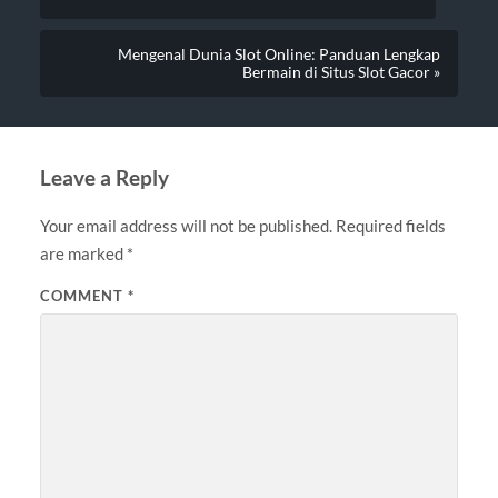
Mengenal Dunia Slot Online: Panduan Lengkap
Bermain di Situs Slot Gacor »
Leave a Reply
Your email address will not be published.
Required fields
are marked
*
COMMENT
*