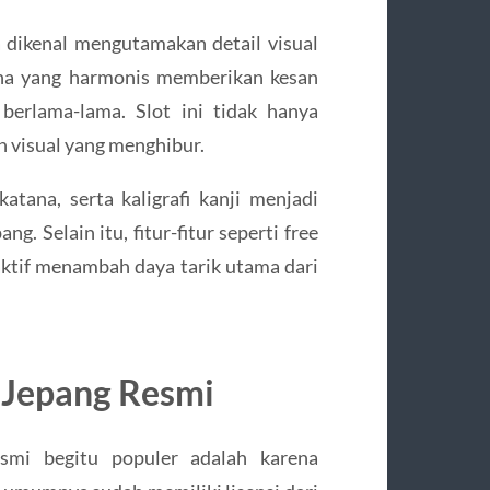
a dikenal mengutamakan detail visual
rna yang harmonis memberikan kesan
berlama-lama. Slot ini tidak hanya
 visual yang menghibur.
atana, serta kaligrafi kanji menjadi
 Selain itu, fitur-fitur seperti free
raktif menambah daya tarik utama dari
 Jepang Resmi
smi begitu populer adalah karena