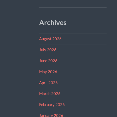
Archives
August 2026
July 2026
June 2026
May 2026
April 2026
March 2026
February 2026
January 2026