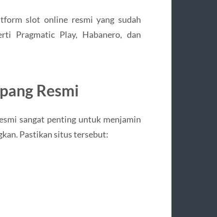
atform slot online resmi yang sudah
rti Pragmatic Play, Habanero, dan
Jepang Resmi
resmi sangat penting untuk menjamin
n. Pastikan situs tersebut: