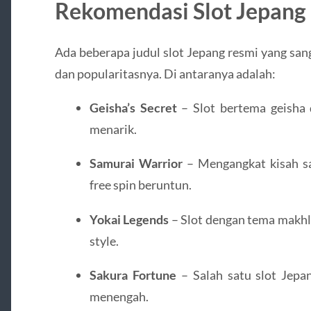
Rekomendasi Slot Jepang
Ada beberapa judul slot Jepang resmi yang san
dan popularitasnya. Di antaranya adalah:
Geisha’s Secret
– Slot bertema geisha d
menarik.
Samurai Warrior
– Mengangkat kisah sa
free spin beruntun.
Yokai Legends
– Slot dengan tema makhl
style.
Sakura Fortune
– Salah satu slot Jepan
menengah.