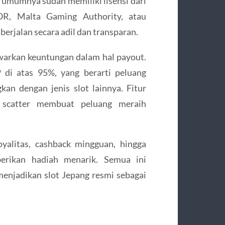
 umumnya sudah memiliki lisensi dari
COR, Malta Gaming Authority, atau
erjalan secara adil dan transparan.
warkan keuntungan dalam hal payout.
 di atas 95%, yang berarti peluang
an dengan jenis slot lainnya. Fitur
n scatter membuat peluang meraih
yalitas, cashback mingguan, hingga
rikan hadiah menarik. Semua ini
menjadikan slot Jepang resmi sebagai