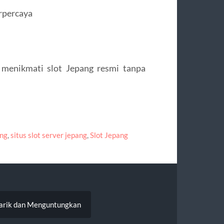
rpercaya
 menikmati slot Jepang resmi tanpa
ang
,
situs slot server jepang
,
Slot Jepang
enarik dan Menguntungkan