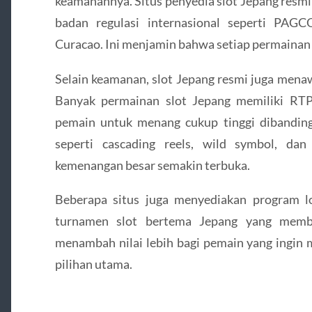
keamanannya. Situs penyedia slot Jepang resmi
badan regulasi internasional seperti PAG
Curacao. Ini menjamin bahwa setiap permainan b
Selain keamanan, slot Jepang resmi juga mena
Banyak permainan slot Jepang memiliki RTP
pemain untuk menang cukup tinggi dibandingk
seperti cascading reels, wild symbol, da
kemenangan besar semakin terbuka.
Beberapa situs juga menyediakan program lo
turnamen slot bertema Jepang yang membe
menambah nilai lebih bagi pemain yang ingin 
pilihan utama.