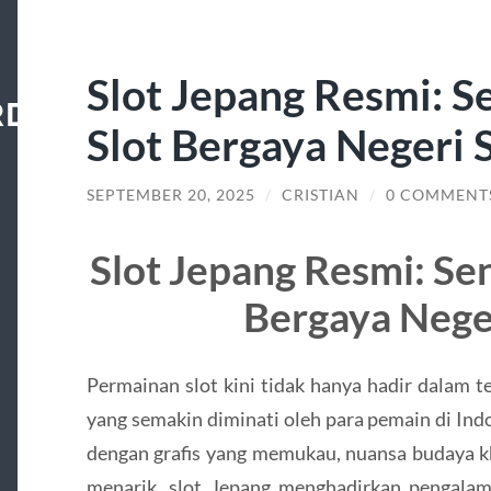
Slot Jepang Resmi: S
RD.COM
Slot Bergaya Negeri 
SEPTEMBER 20, 2025
/
CRISTIAN
/
0 COMMENT
Slot Jepang Resmi: Se
Bergaya Nege
Permainan slot kini tidak hanya hadir dalam te
yang semakin diminati oleh para pemain di Ind
dengan grafis yang memukau, nuansa budaya kh
menarik, slot Jepang menghadirkan pengala