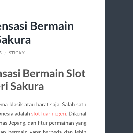
ensasi Bermain
Sakura
S
/
STICKY
nsasi Bermain Slot
ri Sakura
ma klasik atau barat saja. Salah satu
onesia adalah
slot luar negeri
. Dikenal
as Jepang, dan fitur permainan yang
man bermain yang berbeda dan lebih