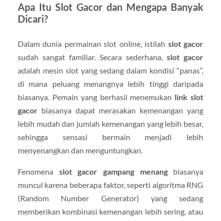
Apa Itu Slot Gacor dan Mengapa Banyak
Dicari?
Dalam dunia permainan slot online, istilah
slot gacor
sudah sangat familiar. Secara sederhana,
slot gacor
adalah mesin slot yang sedang dalam kondisi “panas”,
di mana peluang menangnya lebih tinggi daripada
biasanya. Pemain yang berhasil menemukan
link slot
gacor
biasanya dapat merasakan kemenangan yang
lebih mudah dan jumlah kemenangan yang lebih besar,
sehingga sensasi bermain menjadi lebih
menyenangkan dan menguntungkan.
Fenomena
slot gacor gampang menang
biasanya
muncul karena beberapa faktor, seperti algoritma RNG
(Random Number Generator) yang sedang
memberikan kombinasi kemenangan lebih sering, atau