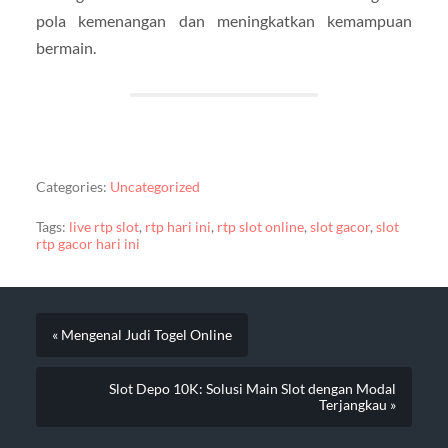
pola kemenangan dan meningkatkan kemampuan
bermain.
Categories:
Uncategorized
Tags:
live rtp slot
,
rtp hari ini
,
rtp slot online
,
slot gacor
,
slot
rtp gacor hari ini
« Mengenal Judi Togel Online
Slot Depo 10K: Solusi Main Slot dengan Modal
Terjangkau »