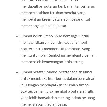
mendapatkan putaran tambahan tanpa harus
mempertaruhkan taruhan mereka, yang
memberikan kesempatan lebih besar untuk
memenangkan hadiah besar.
Simbol Wild:
Simbol Wild berfungsi untuk
menggantikan simbol lain, kecuali simbol
Scatter, untuk membentuk kombinasi yang
menguntungkan. Simbol ini membantu pemain
memperoleh kemenangan lebih sering.
Simbol Scatter:
Simbol Scatter adalah kunci
untuk membuka fitur bonus dalam permainan
ini. Dengan mendapatkan sejumlah simbol
Scatter, pemain bisa membuka putaran gratis
yang lebih banyak dan meningkatkan peluang
memenangkan hadiah besar.