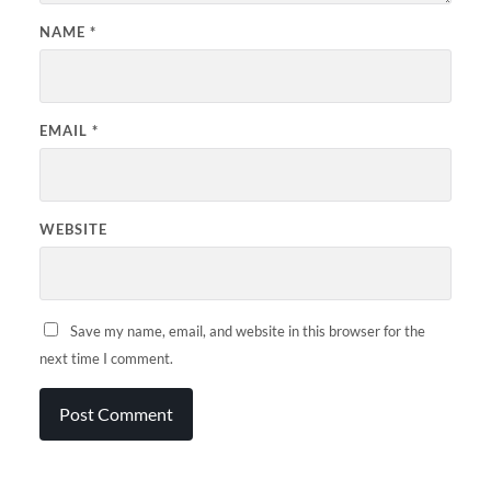
NAME
*
EMAIL
*
WEBSITE
Save my name, email, and website in this browser for the
next time I comment.