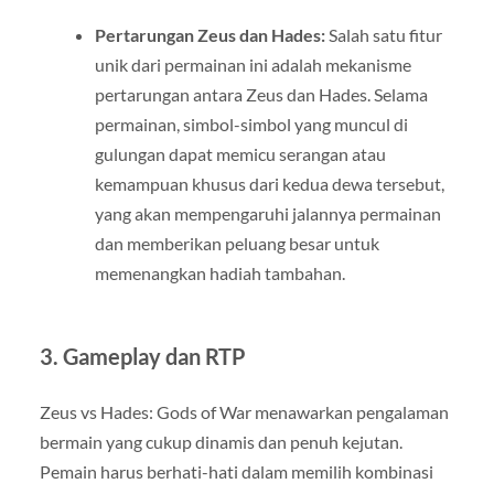
Pertarungan Zeus dan Hades:
Salah satu fitur
unik dari permainan ini adalah mekanisme
pertarungan antara Zeus dan Hades. Selama
permainan, simbol-simbol yang muncul di
gulungan dapat memicu serangan atau
kemampuan khusus dari kedua dewa tersebut,
yang akan mempengaruhi jalannya permainan
dan memberikan peluang besar untuk
memenangkan hadiah tambahan.
3.
Gameplay dan RTP
Zeus vs Hades: Gods of War menawarkan pengalaman
bermain yang cukup dinamis dan penuh kejutan.
Pemain harus berhati-hati dalam memilih kombinasi