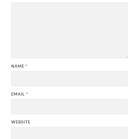
NAME
*
EMAIL
*
WEBSITE