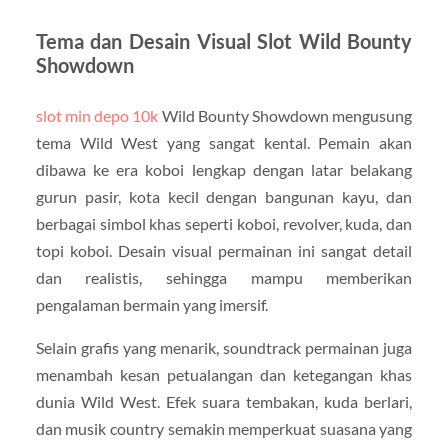
Tema dan Desain Visual Slot Wild Bounty
Showdown
slot min depo 10k
Wild Bounty Showdown mengusung
tema Wild West yang sangat kental. Pemain akan
dibawa ke era koboi lengkap dengan latar belakang
gurun pasir, kota kecil dengan bangunan kayu, dan
berbagai simbol khas seperti koboi, revolver, kuda, dan
topi koboi. Desain visual permainan ini sangat detail
dan realistis, sehingga mampu memberikan
pengalaman bermain yang imersif.
Selain grafis yang menarik, soundtrack permainan juga
menambah kesan petualangan dan ketegangan khas
dunia Wild West. Efek suara tembakan, kuda berlari,
dan musik country semakin memperkuat suasana yang