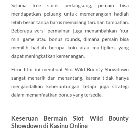
Selama free spins berlangsung, pemain bisa
mendapatkan peluang untuk memenangkan hadiah
lebih besar tanpa harus memasang taruhan tambahan.
Beberapa versi permainan juga menambahkan fitur
mini game atau bonus rounds, dimana pemain bisa
memilih hadiah berupa koin atau multipliers yang
dapat meningkatkan kemenangan.
Fitur-fitur ini membuat Slot Wild Bounty Showdown
sangat menarik dan menantang, karena tidak hanya
mengandalkan keberuntungan tetapi juga strategi
dalam memanfaatkan bonus yang tersedia.
Keseruan Bermain Slot Wild Bounty
Showdown di Kasino Online