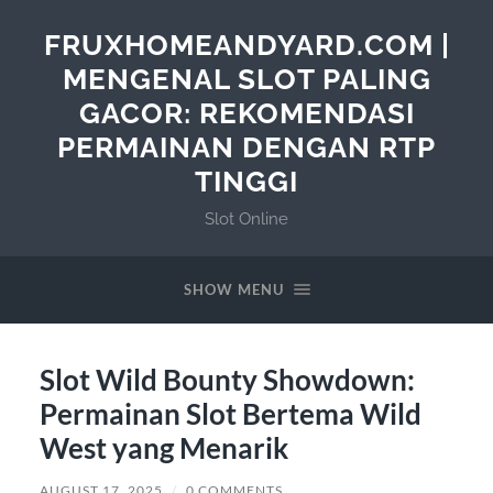
FRUXHOMEANDYARD.COM |
MENGENAL SLOT PALING
GACOR: REKOMENDASI
PERMAINAN DENGAN RTP
TINGGI
Slot Online
SHOW MENU
Slot Wild Bounty Showdown:
Permainan Slot Bertema Wild
West yang Menarik
AUGUST 17, 2025
/
0 COMMENTS