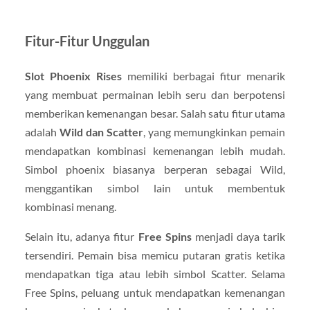
Fitur-Fitur Unggulan
Slot Phoenix Rises
memiliki berbagai fitur menarik
yang membuat permainan lebih seru dan berpotensi
memberikan kemenangan besar. Salah satu fitur utama
adalah
Wild dan Scatter
, yang memungkinkan pemain
mendapatkan kombinasi kemenangan lebih mudah.
Simbol phoenix biasanya berperan sebagai Wild,
menggantikan simbol lain untuk membentuk
kombinasi menang.
Selain itu, adanya fitur
Free Spins
menjadi daya tarik
tersendiri. Pemain bisa memicu putaran gratis ketika
mendapatkan tiga atau lebih simbol Scatter. Selama
Free Spins, peluang untuk mendapatkan kemenangan