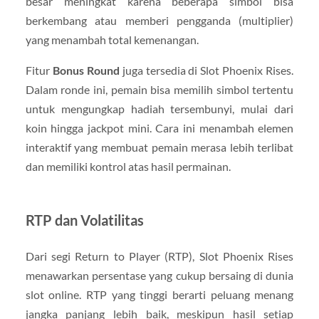
besar meningkat karena beberapa simbol bisa
berkembang atau memberi pengganda (multiplier)
yang menambah total kemenangan.
Fitur
Bonus Round
juga tersedia di Slot Phoenix Rises.
Dalam ronde ini, pemain bisa memilih simbol tertentu
untuk mengungkap hadiah tersembunyi, mulai dari
koin hingga jackpot mini. Cara ini menambah elemen
interaktif yang membuat pemain merasa lebih terlibat
dan memiliki kontrol atas hasil permainan.
RTP dan Volatilitas
Dari segi Return to Player (RTP), Slot Phoenix Rises
menawarkan persentase yang cukup bersaing di dunia
slot online. RTP yang tinggi berarti peluang menang
jangka panjang lebih baik, meskipun hasil setiap