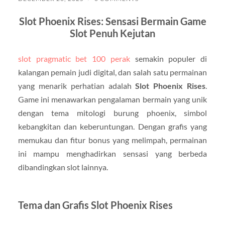
Slot Phoenix Rises: Sensasi Bermain Game
Slot Penuh Kejutan
slot pragmatic bet 100 perak
semakin populer di
kalangan pemain judi digital, dan salah satu permainan
yang menarik perhatian adalah
Slot Phoenix Rises
.
Game ini menawarkan pengalaman bermain yang unik
dengan tema mitologi burung phoenix, simbol
kebangkitan dan keberuntungan. Dengan grafis yang
memukau dan fitur bonus yang melimpah, permainan
ini mampu menghadirkan sensasi yang berbeda
dibandingkan slot lainnya.
Tema dan Grafis Slot Phoenix Rises