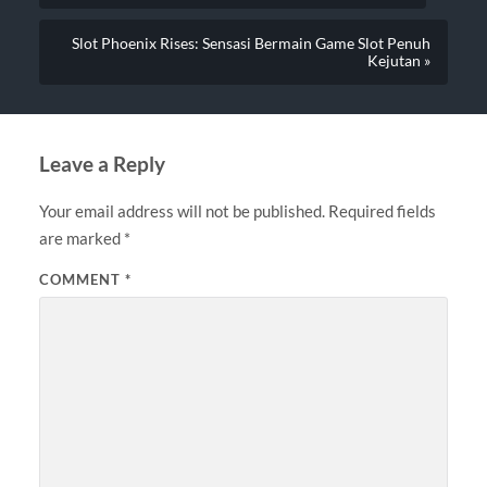
Slot Phoenix Rises: Sensasi Bermain Game Slot Penuh
Kejutan »
Leave a Reply
Your email address will not be published.
Required fields
are marked
*
COMMENT
*