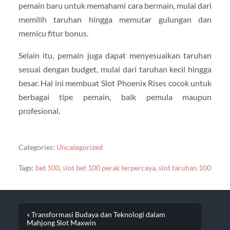
pemain baru untuk memahami cara bermain, mulai dari
memilih taruhan hingga memutar gulungan dan
memicu fitur bonus.
Selain itu, pemain juga dapat menyesuaikan taruhan
sesuai dengan budget, mulai dari taruhan kecil hingga
besar. Hal ini membuat Slot Phoenix Rises cocok untuk
berbagai tipe pemain, baik pemula maupun
profesional.
Categories:
Uncategorized
Tags:
bet 100
,
slot bet 100 perak terpercaya
,
slot taruhan 100
« Transformasi Budaya dan Teknologi dalam
Mahjong Slot Maxwin