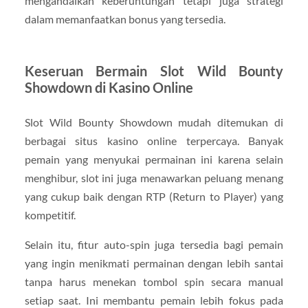
mengandalkan keberuntungan tetapi juga strategi
dalam memanfaatkan bonus yang tersedia.
Keseruan Bermain Slot Wild Bounty
Showdown di Kasino Online
Slot Wild Bounty Showdown mudah ditemukan di
berbagai situs kasino online terpercaya. Banyak
pemain yang menyukai permainan ini karena selain
menghibur, slot ini juga menawarkan peluang menang
yang cukup baik dengan RTP (Return to Player) yang
kompetitif.
Selain itu, fitur auto-spin juga tersedia bagi pemain
yang ingin menikmati permainan dengan lebih santai
tanpa harus menekan tombol spin secara manual
setiap saat. Ini membantu pemain lebih fokus pada