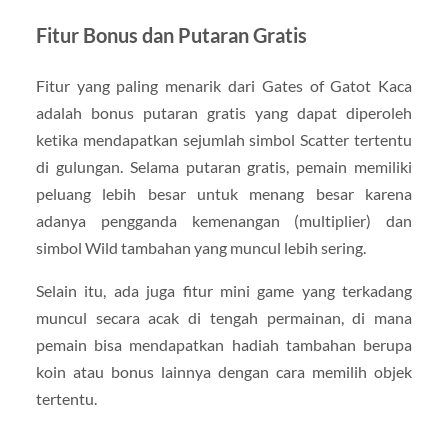
Fitur Bonus dan Putaran Gratis
Fitur yang paling menarik dari Gates of Gatot Kaca
adalah bonus putaran gratis yang dapat diperoleh
ketika mendapatkan sejumlah simbol Scatter tertentu
di gulungan. Selama putaran gratis, pemain memiliki
peluang lebih besar untuk menang besar karena
adanya pengganda kemenangan (multiplier) dan
simbol Wild tambahan yang muncul lebih sering.
Selain itu, ada juga fitur mini game yang terkadang
muncul secara acak di tengah permainan, di mana
pemain bisa mendapatkan hadiah tambahan berupa
koin atau bonus lainnya dengan cara memilih objek
tertentu.