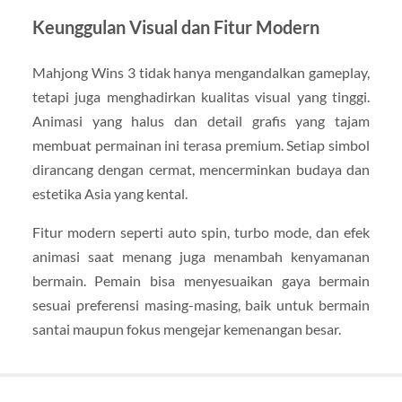
Keunggulan Visual dan Fitur Modern
Mahjong Wins 3 tidak hanya mengandalkan gameplay,
tetapi juga menghadirkan kualitas visual yang tinggi.
Animasi yang halus dan detail grafis yang tajam
membuat permainan ini terasa premium. Setiap simbol
dirancang dengan cermat, mencerminkan budaya dan
estetika Asia yang kental.
Fitur modern seperti auto spin, turbo mode, dan efek
animasi saat menang juga menambah kenyamanan
bermain. Pemain bisa menyesuaikan gaya bermain
sesuai preferensi masing-masing, baik untuk bermain
santai maupun fokus mengejar kemenangan besar.