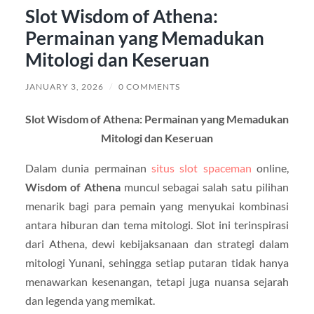
Slot Wisdom of Athena:
Permainan yang Memadukan
Mitologi dan Keseruan
JANUARY 3, 2026
/
0 COMMENTS
Slot Wisdom of Athena: Permainan yang Memadukan
Mitologi dan Keseruan
Dalam dunia permainan
situs slot spaceman
online,
Wisdom of Athena
muncul sebagai salah satu pilihan
menarik bagi para pemain yang menyukai kombinasi
antara hiburan dan tema mitologi. Slot ini terinspirasi
dari Athena, dewi kebijaksanaan dan strategi dalam
mitologi Yunani, sehingga setiap putaran tidak hanya
menawarkan kesenangan, tetapi juga nuansa sejarah
dan legenda yang memikat.