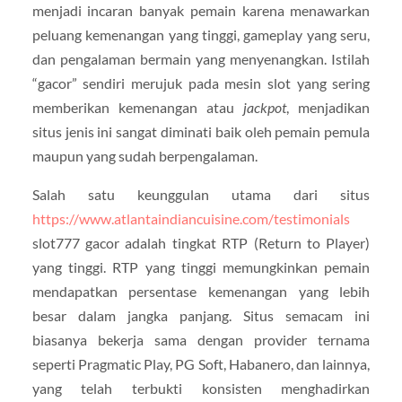
menjadi incaran banyak pemain karena menawarkan
peluang kemenangan yang tinggi, gameplay yang seru,
dan pengalaman bermain yang menyenangkan. Istilah
“gacor” sendiri merujuk pada mesin slot yang sering
memberikan kemenangan atau
jackpot
, menjadikan
situs jenis ini sangat diminati baik oleh pemain pemula
maupun yang sudah berpengalaman.
Salah satu keunggulan utama dari situs
https://www.atlantaindiancuisine.com/testimonials
slot777 gacor adalah tingkat RTP (Return to Player)
yang tinggi. RTP yang tinggi memungkinkan pemain
mendapatkan persentase kemenangan yang lebih
besar dalam jangka panjang. Situs semacam ini
biasanya bekerja sama dengan provider ternama
seperti Pragmatic Play, PG Soft, Habanero, dan lainnya,
yang telah terbukti konsisten menghadirkan