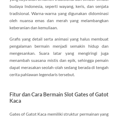
budaya Indonesia, seperti wayang, keris, dan senjata
tradisional. Warna-warna yang digunakan didominasi
oleh nuansa emas dan merah yang melambangkan
keberanian dan kemuliaan.
Grafis yang detail serta animasi yang halus membuat
pengalaman bermain menjadi semakin hidup dan
mengesankan. Suara latar yang mengiringi juga
menambah suasana mistis dan epik, sehingga pemain
dapat merasakan seolah-olah sedang berada di tengah
cerita pahlawan legendaris tersebut.
Fitur dan Cara Bermain Slot Gates of Gatot
Kaca
Gates of Gatot Kaca memiliki struktur permainan yang