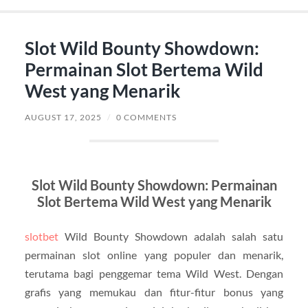
Slot Wild Bounty Showdown:
Permainan Slot Bertema Wild
West yang Menarik
AUGUST 17, 2025
/
0 COMMENTS
Slot Wild Bounty Showdown: Permainan
Slot Bertema Wild West yang Menarik
slotbet
Wild Bounty Showdown adalah salah satu
permainan slot online yang populer dan menarik,
terutama bagi penggemar tema Wild West. Dengan
grafis yang memukau dan fitur-fitur bonus yang