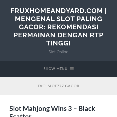
FRUXHOMEANDYARD.COM |
MENGENAL SLOT PALING
GACOR: REKOMENDASI
PERMAINAN DENGAN RTP
TINGGI
Slot Online
SHOW MENU
TAG:
SLOT777 GACOR
Slot Mahjong Wins 3 – Black
Scatter