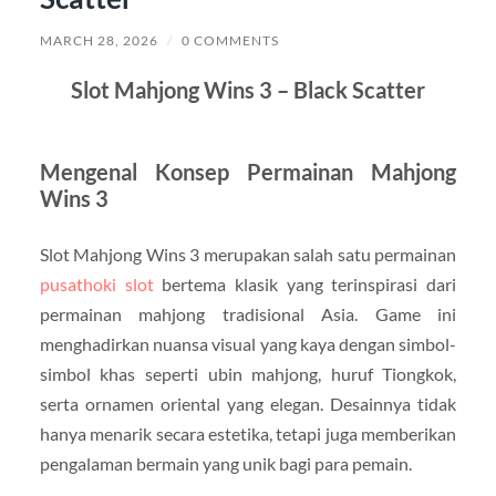
MARCH 28, 2026
/
0 COMMENTS
Slot Mahjong Wins 3 – Black Scatter
Mengenal Konsep Permainan Mahjong
Wins 3
Slot Mahjong Wins 3 merupakan salah satu permainan
pusathoki slot
bertema klasik yang terinspirasi dari
permainan mahjong tradisional Asia. Game ini
menghadirkan nuansa visual yang kaya dengan simbol-
simbol khas seperti ubin mahjong, huruf Tiongkok,
serta ornamen oriental yang elegan. Desainnya tidak
hanya menarik secara estetika, tetapi juga memberikan
pengalaman bermain yang unik bagi para pemain.