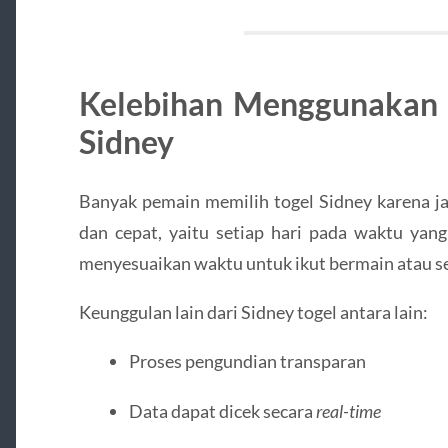
Kelebihan Menggunakan I
Sidney
Banyak pemain memilih togel Sidney karena j
dan cepat, yaitu setiap hari pada waktu ya
menyesuaikan waktu untuk ikut bermain atau s
Keunggulan lain dari Sidney togel antara lain:
Proses pengundian transparan
Data dapat dicek secara
real-time