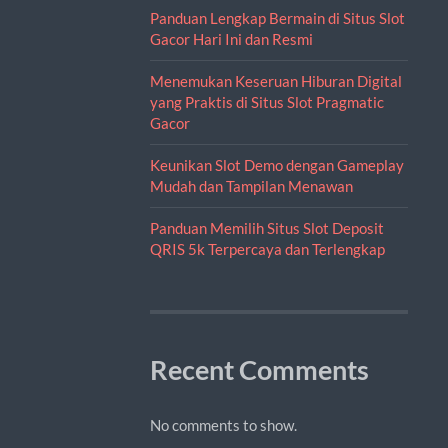
Panduan Lengkap Bermain di Situs Slot
Gacor Hari Ini dan Resmi
Menemukan Keseruan Hiburan Digital
yang Praktis di Situs Slot Pragmatic
Gacor
Keunikan Slot Demo dengan Gameplay
Mudah dan Tampilan Menawan
Panduan Memilih Situs Slot Deposit
QRIS 5k Terpercaya dan Terlengkap
Recent Comments
No comments to show.