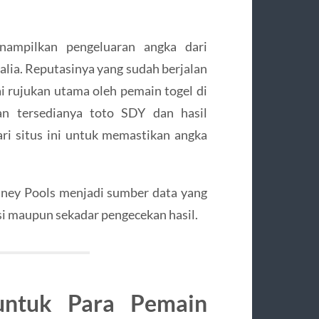
nampilkan pengeluaran angka dari
ralia. Reputasinya yang sudah berjalan
 rujukan utama oleh pemain togel di
an tersedianya toto SDY dan hasil
ri situs ini untuk memastikan angka
ydney Pools menjadi sumber data yang
si maupun sekadar pengecekan hasil.
untuk Para Pemain