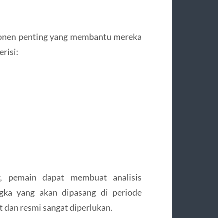
ponen penting yang membantu mereka
erisi:
, pemain dapat membuat analisis
ka yang akan dipasang di periode
at dan resmi sangat diperlukan.