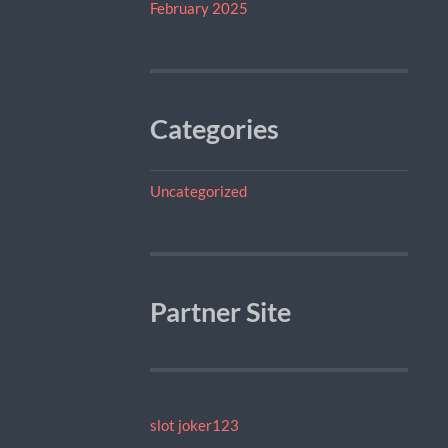
February 2025
Categories
Uncategorized
Partner Site
slot joker123