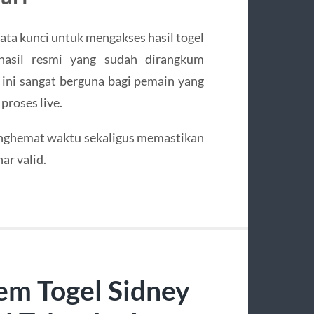
ata kunci untuk mengakses hasil togel
hasil resmi yang sudah dirangkum
 ini sangat berguna bagi pemain yang
proses live.
nghemat waktu sekaligus memastikan
ar valid.
em Togel Sidney