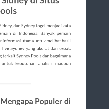
ools
Sidney, dan Sydney togel menjadi kata
pemain di Indonesia. Banyak pemain
 informasi utama untuk melihat hasil
s live Sydney yang akurat dan cepat.
ng terkait Sydney Pools dan bagaimana
 untuk kebutuhan analisis maupun
 Mengapa Populer di