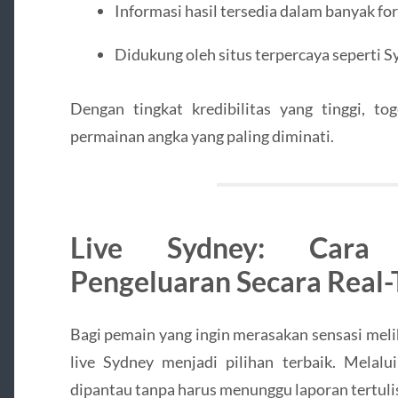
Informasi hasil tersedia dalam banyak fo
Didukung oleh situs terpercaya seperti 
Dengan tingkat kredibilitas yang tinggi, to
permainan angka yang paling diminati.
Live Sydney: Cara
Pengeluaran Secara Real
Bagi pemain yang ingin merasakan sensasi melih
live Sydney menjadi pilihan terbaik. Melalui
dipantau tanpa harus menunggu laporan tertuli