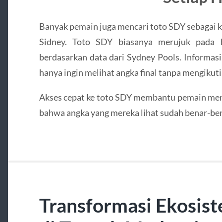
Banyak pemain juga mencari toto SDY sebagai k
Sidney. Toto SDY biasanya merujuk pada 
berdasarkan data dari Sydney Pools. Informasi
hanya ingin melihat angka final tanpa mengikuti 
Akses cepat ke toto SDY membantu pemain me
bahwa angka yang mereka lihat sudah benar-ben
Transformasi Ekosist