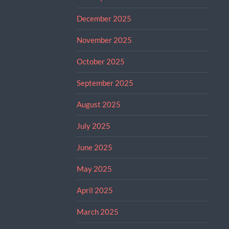
December 2025
November 2025
October 2025
September 2025
August 2025
July 2025
June 2025
May 2025
April 2025
March 2025