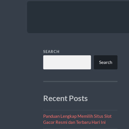
SEARCH
Search
Recent Posts
Panduan Lengkap Memilih Situs Slot
Gacor Resmi dan Terbaru Hari Ini