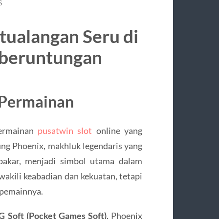
S
etualangan Seru di
eberuntungan
 Permainan
permainan
pusatwin slot
online yang
ng Phoenix, makhluk legendaris yang
rbakar, menjadi simbol utama dalam
wakili keabadian dan kekuatan, tetapi
 pemainnya.
G Soft (Pocket Games Soft)
, Phoenix