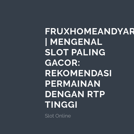
FRUXHOMEANDYA
| MENGENAL
SLOT PALING
GACOR:
REKOMENDASI
PERMAINAN
DENGAN RTP
TINGGI
Slot Online