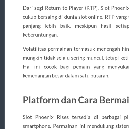
Dari segi Return to Player (RTP), Slot Phoen
cukup bersaing di dunia slot online. RTP yang
panjang lebih baik, meskipun hasil seti
keberuntungan.
Volatilitas permainan termasuk menengah hin
mungkin tidak selalu sering muncul, tetapi ket
Hal ini cocok bagi pemain yang menyukai
kemenangan besar dalam satu putaran.
Platform dan Cara Berma
Slot Phoenix Rises tersedia di berbagai p
smartphone. Permainan ini mendukung siste