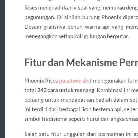
Rises menghadirkan visual yang memukau denga
pegunungan. Di sinilah burung Phoenix diperc
Desain grafisnya penuh warna api yang men
menegangkan setiap kali gulungan berputar.
Fitur dan Mekanisme Per
Phoenix Rises
pusatwin slot
menggunakan for
total
243 cara untuk menang
. Kombinasi ini 
peluang untuk mendapatkan hadiah dalam seti
ini terdiri dari berbagai ikon bertema api, sepe
simbol tradisional seperti huruf dan angka emas
Salah satu fitur unggulan dari permainan ini 