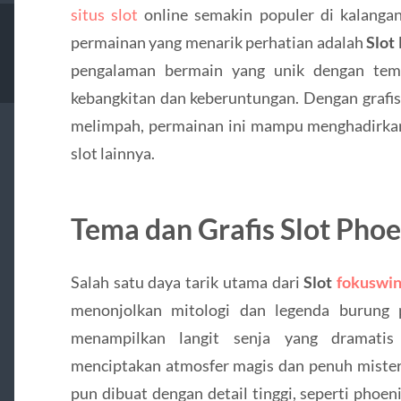
situs slot
online semakin populer di kalangan 
permainan yang menarik perhatian adalah
Slot
pengalaman bermain yang unik dengan tema
kebangkitan dan keberuntungan. Dengan grafi
melimpah, permainan ini mampu menghadirkan
slot lainnya.
Tema dan Grafis Slot Phoe
Salah satu daya tarik utama dari
Slot
fokuswi
menonjolkan mitologi dan legenda burung 
menampilkan langit senja yang dramatis
menciptakan atmosfer magis dan penuh mister
pun dibuat dengan detail tinggi, seperti phoe