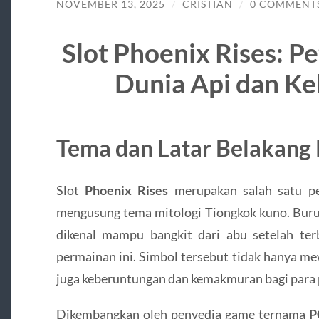
NOVEMBER 13, 2025
/
CRISTIAN
/
0 COMMENT
Slot Phoenix Rises: P
Dunia Api dan K
Tema dan Latar Belakang
Slot
Phoenix Rises
merupakan salah satu 
mengusung tema mitologi Tiongkok kuno. Buru
dikenal mampu bangkit dari abu setelah te
permainan ini. Simbol tersebut tidak hanya me
juga keberuntungan dan kemakmuran bagi para
Dikembangkan oleh penyedia game ternama
P