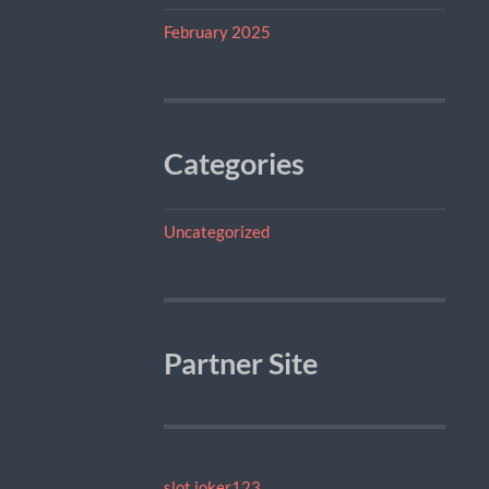
February 2025
Categories
Uncategorized
Partner Site
slot joker123