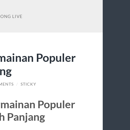
ONG LIVE
mainan Populer
ang
MENTS
/
STICKY
rmainan Populer
h Panjang