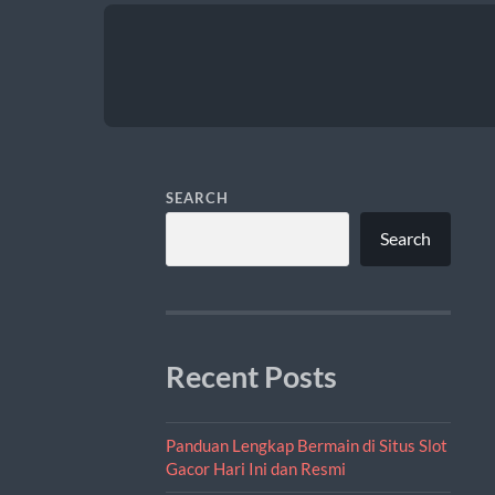
SEARCH
Search
Recent Posts
Panduan Lengkap Bermain di Situs Slot
Gacor Hari Ini dan Resmi