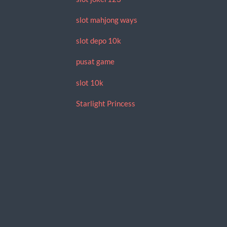
slot mahjong ways
slot depo 10k
pusat game
slot 10k
Starlight Princess