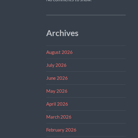
Archives
August 2026
July 2026
June 2026
May 2026
April 2026
March 2026
February 2026