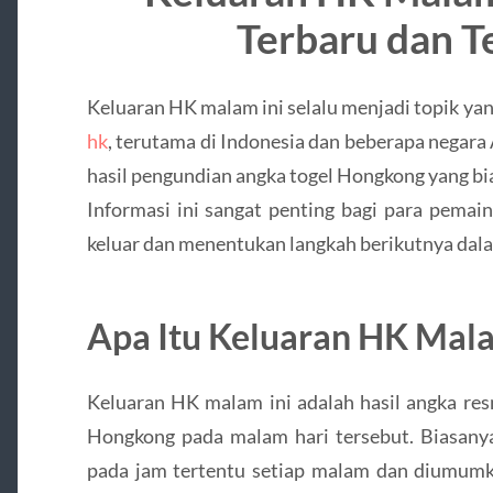
Terbaru dan T
Keluaran HK malam ini selalu menjadi topik yan
hk
, terutama di Indonesia dan beberapa negara
hasil pengundian angka togel Hongkong yang b
Informasi ini sangat penting bagi para pemai
keluar dan menentukan langkah berikutnya dal
Apa Itu Keluaran HK Mala
Keluaran HK malam ini adalah hasil angka res
Hongkong pada malam hari tersebut. Biasanya
pada jam tertentu setiap malam dan diumumka