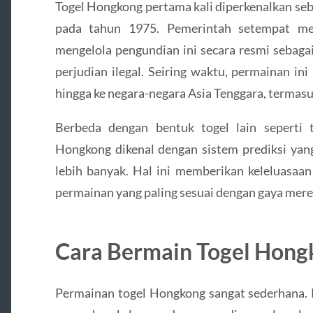
Togel Hongkong pertama kali diperkenalkan seb
pada tahun 1975. Pemerintah setempat me
mengelola pengundian ini secara resmi sebagai
perjudian ilegal. Seiring waktu, permainan in
hingga ke negara-negara Asia Tenggara, termasu
Berbeda dengan bentuk togel lain seperti 
Hongkong dikenal dengan sistem prediksi yang
lebih banyak. Hal ini memberikan keleluasaan
permainan yang paling sesuai dengan gaya mere
Cara Bermain Togel Hong
Permainan togel Hongkong sangat sederhana. 