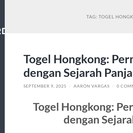
TAG:
TOGEL HONGK
RD.COM
Togel Hongkong: Per
dengan Sejarah Panj
SEPTEMBER 9, 2025
/
AARÓN VARGAS
/
0 COM
Togel Hongkong: Pe
dengan Sejara