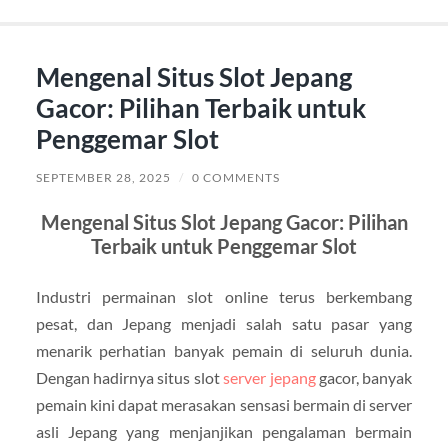
Mengenal Situs Slot Jepang
Gacor: Pilihan Terbaik untuk
Penggemar Slot
SEPTEMBER 28, 2025
/
0 COMMENTS
Mengenal Situs Slot Jepang Gacor: Pilihan
Terbaik untuk Penggemar Slot
Industri permainan slot online terus berkembang
pesat, dan Jepang menjadi salah satu pasar yang
menarik perhatian banyak pemain di seluruh dunia.
Dengan hadirnya situs slot
server jepang
gacor, banyak
pemain kini dapat merasakan sensasi bermain di server
asli Jepang yang menjanjikan pengalaman bermain