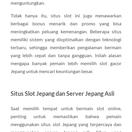
menguntungkan.
Tidak hanya itu, situs slot ini juga menawarkan
berbagai bonus menarik dan promo yang bisa
meningkatkan peluang kemenangan. Beberapa situs
memiliki sistem yang dioptimalkan dengan teknologi
terbaru, sehingga memberikan pengalaman bermain
yang lebih cepat dan tanpa gangguan. Inilah alasan
mengapa banyak pemain lebih memilih slot gacor
Jepang untuk mencari keuntungan besar.
Situs Slot Jepang dan Server Jepang Asli
Saat memilih tempat untuk bermain slot online,
penting untuk memastikan bahwa pemain
menggunakan situs slot Jepang yang terpercaya dan