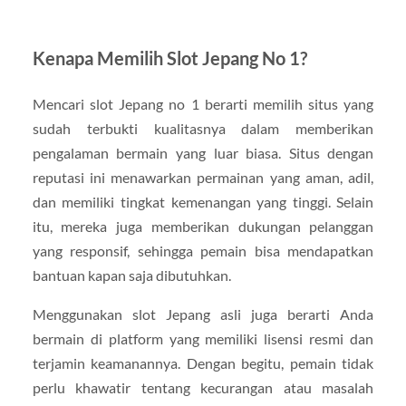
Kenapa Memilih Slot Jepang No 1?
Mencari slot Jepang no 1 berarti memilih situs yang
sudah terbukti kualitasnya dalam memberikan
pengalaman bermain yang luar biasa. Situs dengan
reputasi ini menawarkan permainan yang aman, adil,
dan memiliki tingkat kemenangan yang tinggi. Selain
itu, mereka juga memberikan dukungan pelanggan
yang responsif, sehingga pemain bisa mendapatkan
bantuan kapan saja dibutuhkan.
Menggunakan slot Jepang asli juga berarti Anda
bermain di platform yang memiliki lisensi resmi dan
terjamin keamanannya. Dengan begitu, pemain tidak
perlu khawatir tentang kecurangan atau masalah