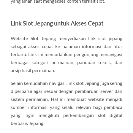
yang aman saat mengakses konten terkait slot.
Link Slot Jepang untuk Akses Cepat
Website Slot Jepang menyediakan link slot jepang
sebagai akses cepat ke halaman informasi dan fitur
terbaru. Link ini memudahkan pengunjung menavigasi
berbagai kategori permainan, panduan teknis, dan
arsip hasil permainan.
Selain kemudahan navigasi, link slot Jepang juga sering
diperbarui agar sesuai dengan pembaruan server dan
sistem permainan. Hal ini membuat website menjadi
sumber informasi yang selalu relevan bagi pembaca
yang ingin mengikuti perkembangan slot digital
berbasis Jepang.