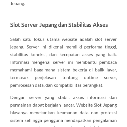
Jepang.
Slot Server Jepang dan Stabilitas Akses
Salah satu fokus utama website adalah slot server
jepang. Server ini dikenal memiliki performa tinggi,
stabilitas koneksi, dan kecepatan akses yang baik.
Informasi mengenai server ini membantu pembaca
memahami bagaimana sistem bekerja di balik layar,
termasuk penjelasan tentang uptime server,
pemrosesan data, dan kompatibilitas perangkat.
Dengan server yang stabil, akses informasi dan
permainan dapat berjalan lancar. Website Slot Jepang
biasanya menekankan keamanan data dan proteksi
sistem sehingga pengguna mendapatkan pengalaman