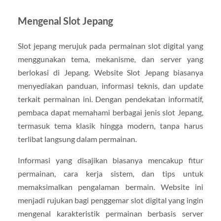
Mengenal Slot Jepang
Slot jepang merujuk pada permainan slot digital yang
menggunakan tema, mekanisme, dan server yang
berlokasi di Jepang. Website Slot Jepang biasanya
menyediakan panduan, informasi teknis, dan update
terkait permainan ini. Dengan pendekatan informatif,
pembaca dapat memahami berbagai jenis slot Jepang,
termasuk tema klasik hingga modern, tanpa harus
terlibat langsung dalam permainan.
Informasi yang disajikan biasanya mencakup fitur
permainan, cara kerja sistem, dan tips untuk
memaksimalkan pengalaman bermain. Website ini
menjadi rujukan bagi penggemar slot digital yang ingin
mengenal karakteristik permainan berbasis server