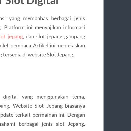
asi yang membahas berbagai jenis
g. Platform ini menyajikan informasi
lot jepang
, dan slot jepang gampang
leh pembaca. Artikel ini menjelaskan
g tersedia di website Slot Jepang.
 digital yang menggunakan tema,
pang. Website Slot Jepang biasanya
pdate terkait permainan ini. Dengan
ahami berbagai jenis slot Jepang,