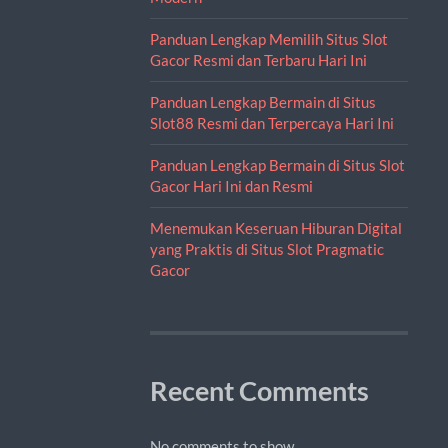
Panduan Lengkap Memilih Situs Slot
Gacor Resmi dan Terbaru Hari Ini
Panduan Lengkap Bermain di Situs
Slot88 Resmi dan Terpercaya Hari Ini
Panduan Lengkap Bermain di Situs Slot
Gacor Hari Ini dan Resmi
Menemukan Keseruan Hiburan Digital
yang Praktis di Situs Slot Pragmatic
Gacor
Recent Comments
No comments to show.