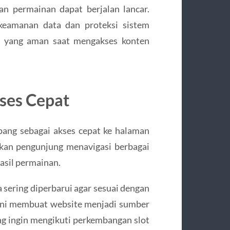
an permainan dapat berjalan lancar.
keamanan data dan proteksi sistem
 yang aman saat mengakses konten
kses Cepat
pang sebagai akses cepat ke halaman
hkan pengunjung menavigasi berbagai
asil permainan.
a sering diperbarui agar sesuai dengan
ini membuat website menjadi sumber
ng ingin mengikuti perkembangan slot