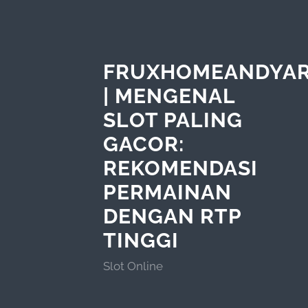
FRUXHOMEANDYA
| MENGENAL
SLOT PALING
GACOR:
REKOMENDASI
PERMAINAN
DENGAN RTP
TINGGI
Slot Online