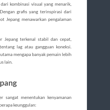
 dari kombinasi visual yang menarik,
engan grafis yang terinspirasi dari
slot Jepang menawarkan pengalaman
r Jepang terkenal stabil dan cepat,
tentang lag atau gangguan koneksi.
an utama mengapa banyak pemain lebih
s lain.
epang
erver sangat menentukan kenyamanan
eberapa keunggulan: