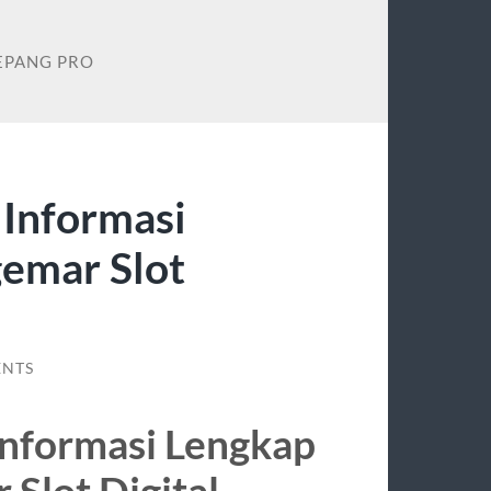
JEPANG PRO
 Informasi
emar Slot
ENTS
Informasi Lengkap
Slot Digital