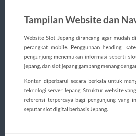
Tampilan Website dan Nav
Website Slot Jepang dirancang agar mudah di
perangkat mobile. Penggunaan heading, kat
pengunjung menemukan informasi seperti slot j
jepang, dan slot jepang gampang menang dengan
Konten diperbarui secara berkala untuk me
teknologi server Jepang. Struktur website yang
referensi terpercaya bagi pengunjung yang i
seputar slot digital berbasis Jepang.