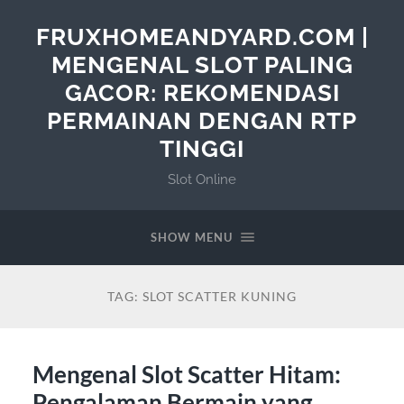
FRUXHOMEANDYARD.COM |
MENGENAL SLOT PALING
GACOR: REKOMENDASI
PERMAINAN DENGAN RTP
TINGGI
Slot Online
SHOW MENU
TAG:
SLOT SCATTER KUNING
Mengenal Slot Scatter Hitam:
Pengalaman Bermain yang