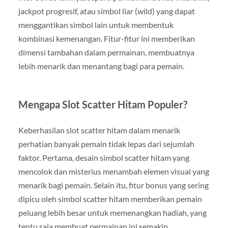
jackpot progresif, atau simbol liar (wild) yang dapat
menggantikan simbol lain untuk membentuk
kombinasi kemenangan. Fitur-fitur ini memberikan
dimensi tambahan dalam permainan, membuatnya
lebih menarik dan menantang bagi para pemain.
Mengapa Slot Scatter Hitam Populer?
Keberhasilan slot scatter hitam dalam menarik
perhatian banyak pemain tidak lepas dari sejumlah
faktor. Pertama, desain simbol scatter hitam yang
mencolok dan misterius menambah elemen visual yang
menarik bagi pemain. Selain itu, fitur bonus yang sering
dipicu oleh simbol scatter hitam memberikan pemain
peluang lebih besar untuk memenangkan hadiah, yang
tentu saja membuat permainan ini semakin