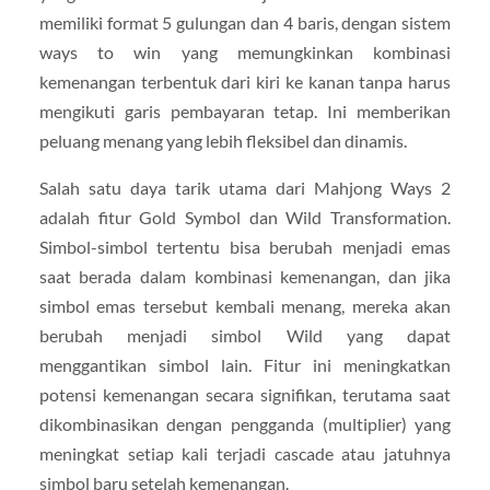
memiliki format 5 gulungan dan 4 baris, dengan sistem
ways to win yang memungkinkan kombinasi
kemenangan terbentuk dari kiri ke kanan tanpa harus
mengikuti garis pembayaran tetap. Ini memberikan
peluang menang yang lebih fleksibel dan dinamis.
Salah satu daya tarik utama dari Mahjong Ways 2
adalah fitur Gold Symbol dan Wild Transformation.
Simbol-simbol tertentu bisa berubah menjadi emas
saat berada dalam kombinasi kemenangan, dan jika
simbol emas tersebut kembali menang, mereka akan
berubah menjadi simbol Wild yang dapat
menggantikan simbol lain. Fitur ini meningkatkan
potensi kemenangan secara signifikan, terutama saat
dikombinasikan dengan pengganda (multiplier) yang
meningkat setiap kali terjadi cascade atau jatuhnya
simbol baru setelah kemenangan.