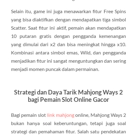
Selain itu, game ini juga menawarkan fitur Free Spins
yang bisa diaktifkan dengan mendapatkan tiga simbol
Scatter. Saat fitur ini aktif, pemain akan mendapatkan
10 putaran gratis dengan pengganda kemenangan
yang dimulai dari x2 dan bisa meningkat hingga x10.
Kombinasi antara simbol emas, Wild, dan pengganda
menjadikan fitur ini sangat menguntungkan dan sering
menjadi momen puncak dalam permainan.
Strategi dan Daya Tarik Mahjong Ways 2
bagi Pemain Slot Online Gacor
Bagi pemain slot
link mahjong
online, Mahjong Ways 2
bukan hanya soal keberuntungan, tetapi juga soal
strategi dan pemahaman fitur. Salah satu pendekatan