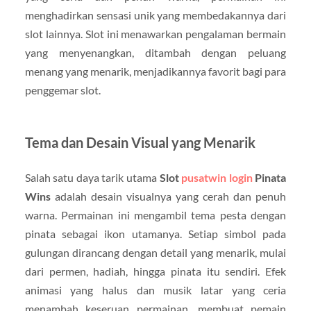
menghadirkan sensasi unik yang membedakannya dari
slot lainnya. Slot ini menawarkan pengalaman bermain
yang menyenangkan, ditambah dengan peluang
menang yang menarik, menjadikannya favorit bagi para
penggemar slot.
Tema dan Desain Visual yang Menarik
Salah satu daya tarik utama
Slot
pusatwin login
Pinata
Wins
adalah desain visualnya yang cerah dan penuh
warna. Permainan ini mengambil tema pesta dengan
pinata sebagai ikon utamanya. Setiap simbol pada
gulungan dirancang dengan detail yang menarik, mulai
dari permen, hadiah, hingga pinata itu sendiri. Efek
animasi yang halus dan musik latar yang ceria
menambah keseruan permainan, membuat pemain