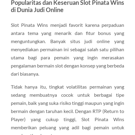
Popularitas dan Keseruan Slot Pinata Wins
di Dunia Judi Online
Slot Pinata Wins menjadi favorit karena perpaduan
antara tema yang menarik dan fitur bonus yang
menguntungkan. Banyak situs judi online yang
menyediakan permainan ini sebagai salah satu pilihan
utama bagi para pemain yang ingin merasakan
pengalaman bermain slot dengan konsep yang berbeda
dari biasanya.
Tidak hanya itu, tingkat volatilitas permainan yang
sedang membuatnya cocok untuk berbagai tipe
pemain, baik yang suka risiko tinggi maupun yang ingin
bermain dengan taruhan kecil. Dengan RTP (Return to
Player) yang cukup tinggi, Slot Pinata Wins
memberikan peluang yang adil bagi pemain untuk