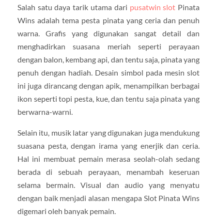
Salah satu daya tarik utama dari
pusatwin slot
Pinata
Wins adalah tema pesta pinata yang ceria dan penuh
warna. Grafis yang digunakan sangat detail dan
menghadirkan suasana meriah seperti perayaan
dengan balon, kembang api, dan tentu saja, pinata yang
penuh dengan hadiah. Desain simbol pada mesin slot
ini juga dirancang dengan apik, menampilkan berbagai
ikon seperti topi pesta, kue, dan tentu saja pinata yang
berwarna-warni.
Selain itu, musik latar yang digunakan juga mendukung
suasana pesta, dengan irama yang enerjik dan ceria.
Hal ini membuat pemain merasa seolah-olah sedang
berada di sebuah perayaan, menambah keseruan
selama bermain. Visual dan audio yang menyatu
dengan baik menjadi alasan mengapa Slot Pinata Wins
digemari oleh banyak pemain.