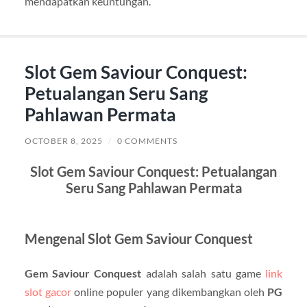
mendapatkan keuntungan.
Slot Gem Saviour Conquest:
Petualangan Seru Sang
Pahlawan Permata
OCTOBER 8, 2025
/
0 COMMENTS
Slot Gem Saviour Conquest: Petualangan
Seru Sang Pahlawan Permata
Mengenal Slot Gem Saviour Conquest
Gem Saviour Conquest
adalah salah satu game
link
slot gacor
online populer yang dikembangkan oleh
PG