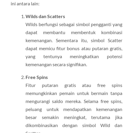
ini antara lain:
Wilds dan Scatters
Wilds berfungsi sebagai simbol pengganti yang
dapat membantu membentuk kombinasi
kemenangan. Sementara itu, simbol Scatter
dapat memicu fitur bonus atau putaran gratis,
yang tentunya meningkatkan potensi
kemenangan secara signifikan.
Free Spins
Fitur putaran gratis atau free spins
memungkinkan pemain untuk bermain tanpa
mengurangi saldo mereka. Selama free spins,
peluang untuk mendapatkan kemenangan
besar semakin meningkat, terutama jika
dikombinasikan dengan simbol Wild dan