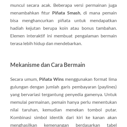
muncul secara acak. Beberapa versi permainan juga
menambahkan fitur
Piñata Smash
, di mana pemain
bisa menghancurkan piñata untuk mendapatkan
hadiah kejutan berupa koin atau bonus tambahan.
Elemen interaktif ini membuat pengalaman bermain
terasa lebih hidup dan mendebarkan.
Mekanisme dan Cara Bermain
Secara umum,
Piñata Wins
menggunakan format lima
gulungan dengan jumlah garis pembayaran (paylines)
yang bervariasi tergantung penyedia gamenya. Untuk
memulai permainan, pemain hanya perlu menentukan
nilai taruhan, kemudian menekan tombol putar.
Kombinasi simbol identik dari kiri ke kanan akan
menghasilkan kemenangan berdasarkan tabel