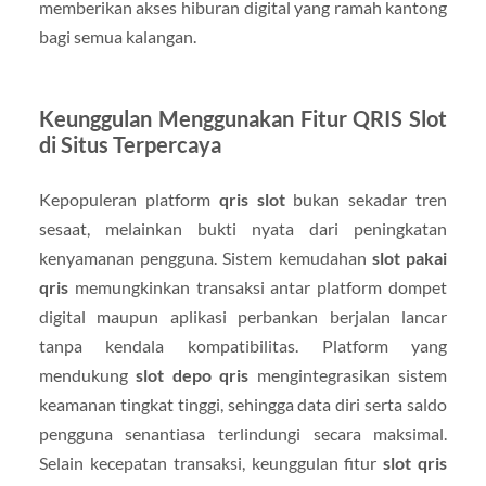
memberikan akses hiburan digital yang ramah kantong
bagi semua kalangan.
Keunggulan Menggunakan Fitur QRIS Slot
di Situs Terpercaya
Kepopuleran platform
qris slot
bukan sekadar tren
sesaat, melainkan bukti nyata dari peningkatan
kenyamanan pengguna. Sistem kemudahan
slot pakai
qris
memungkinkan transaksi antar platform dompet
digital maupun aplikasi perbankan berjalan lancar
tanpa kendala kompatibilitas. Platform yang
mendukung
slot depo qris
mengintegrasikan sistem
keamanan tingkat tinggi, sehingga data diri serta saldo
pengguna senantiasa terlindungi secara maksimal.
Selain kecepatan transaksi, keunggulan fitur
slot qris