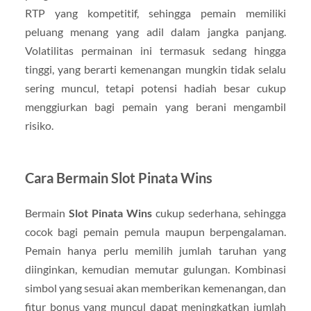
RTP yang kompetitif, sehingga pemain memiliki
peluang menang yang adil dalam jangka panjang.
Volatilitas permainan ini termasuk sedang hingga
tinggi, yang berarti kemenangan mungkin tidak selalu
sering muncul, tetapi potensi hadiah besar cukup
menggiurkan bagi pemain yang berani mengambil
risiko.
Cara Bermain Slot Pinata Wins
Bermain
Slot Pinata Wins
cukup sederhana, sehingga
cocok bagi pemain pemula maupun berpengalaman.
Pemain hanya perlu memilih jumlah taruhan yang
diinginkan, kemudian memutar gulungan. Kombinasi
simbol yang sesuai akan memberikan kemenangan, dan
fitur bonus yang muncul dapat meningkatkan jumlah