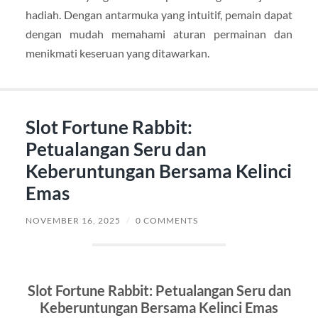
hadiah. Dengan antarmuka yang intuitif, pemain dapat
dengan mudah memahami aturan permainan dan
menikmati keseruan yang ditawarkan.
Slot Fortune Rabbit:
Petualangan Seru dan
Keberuntungan Bersama Kelinci
Emas
NOVEMBER 16, 2025
/
0 COMMENTS
Slot Fortune Rabbit: Petualangan Seru dan
Keberuntungan Bersama Kelinci Emas