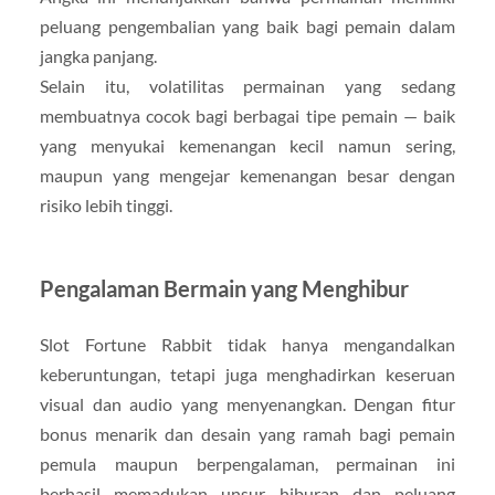
peluang pengembalian yang baik bagi pemain dalam
jangka panjang.
Selain itu, volatilitas permainan yang sedang
membuatnya cocok bagi berbagai tipe pemain — baik
yang menyukai kemenangan kecil namun sering,
maupun yang mengejar kemenangan besar dengan
risiko lebih tinggi.
Pengalaman Bermain yang Menghibur
Slot Fortune Rabbit tidak hanya mengandalkan
keberuntungan, tetapi juga menghadirkan keseruan
visual dan audio yang menyenangkan. Dengan fitur
bonus menarik dan desain yang ramah bagi pemain
pemula maupun berpengalaman, permainan ini
berhasil memadukan unsur hiburan dan peluang