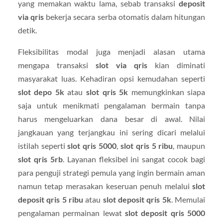
yang memakan waktu lama, sebab transaksi
deposit
via qris
bekerja secara serba otomatis dalam hitungan
detik.
Fleksibilitas modal juga menjadi alasan utama
mengapa transaksi
slot via qris
kian diminati
masyarakat luas. Kehadiran opsi kemudahan seperti
slot depo 5k
atau
slot qris 5k
memungkinkan siapa
saja untuk menikmati pengalaman bermain tanpa
harus mengeluarkan dana besar di awal. Nilai
jangkauan yang terjangkau ini sering dicari melalui
istilah seperti
slot qris 5000
,
slot qris 5 ribu
, maupun
slot qris 5rb
. Layanan fleksibel ini sangat cocok bagi
para penguji strategi pemula yang ingin bermain aman
namun tetap merasakan keseruan penuh melalui
slot
deposit qris 5 ribu
atau
slot deposit qris 5k
. Memulai
pengalaman permainan lewat
slot deposit qris 5000