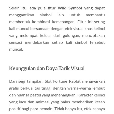
Selain itu, ada pula fitur
Wild Symbol
yang dapat
menggantikan simbol lain untuk membantu
membentuk kombinasi kemenangan. Fitur ini sering
kali muncul bersamaan dengan efek visual khas kelinci
yang melompat keluar dari gulungan, menciptakan
sensasi mendebarkan setiap kali simbol tersebut
muncul.
Keunggulan dan Daya Tarik Visual
Dari segi tampilan, Slot Fortune Rabbit menawarkan
grafis berkualitas tinggi dengan warna-warna lembut
dan nuansa pastel yang menenangkan. Karakter kelinci
yang lucu dan animasi yang halus memberikan kesan
positif bagi para pemain. Tidak hanya itu, efek cahaya