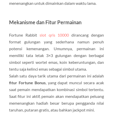
menenangkan untuk dimainkan dalam waktu lama.
Mekanisme dan Fitur Permainan
Fortune Rabbit
slot qris 10000
dirancang dengan
format gulungan yang sederhana namun penuh
potensi kemenangan. Umumnya, permainan ini
memiliki tata letak 3×3 gulungan dengan berbagai
simbol seperti wortel emas, koin keberuntungan, dan
tentu saja kelinci emas sebagai simbol utama.
Salah satu daya tarik utama dari permainan ini adalah
fitur Fortune Bonus
, yang dapat muncul secara acak
saat pemain mendapatkan kombinasi simbol tertentu.
Saat fitur ini aktif, pemain akan mendapatkan peluang
memenangkan hadiah besar berupa pengganda nilai
taruhan, putaran gratis, atau bahkan jackpot mini.