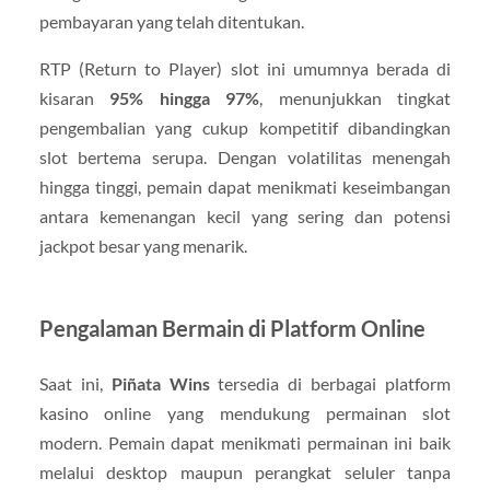
pembayaran yang telah ditentukan.
RTP (Return to Player) slot ini umumnya berada di
kisaran
95% hingga 97%
, menunjukkan tingkat
pengembalian yang cukup kompetitif dibandingkan
slot bertema serupa. Dengan volatilitas menengah
hingga tinggi, pemain dapat menikmati keseimbangan
antara kemenangan kecil yang sering dan potensi
jackpot besar yang menarik.
Pengalaman Bermain di Platform Online
Saat ini,
Piñata Wins
tersedia di berbagai platform
kasino online yang mendukung permainan slot
modern. Pemain dapat menikmati permainan ini baik
melalui desktop maupun perangkat seluler tanpa