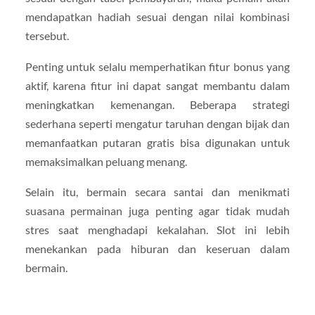
mendapatkan hadiah sesuai dengan nilai kombinasi
tersebut.
Penting untuk selalu memperhatikan fitur bonus yang
aktif, karena fitur ini dapat sangat membantu dalam
meningkatkan kemenangan. Beberapa strategi
sederhana seperti mengatur taruhan dengan bijak dan
memanfaatkan putaran gratis bisa digunakan untuk
memaksimalkan peluang menang.
Selain itu, bermain secara santai dan menikmati
suasana permainan juga penting agar tidak mudah
stres saat menghadapi kekalahan. Slot ini lebih
menekankan pada hiburan dan keseruan dalam
bermain.