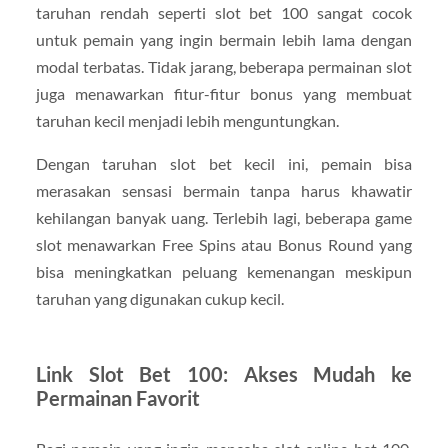
taruhan rendah seperti slot bet 100 sangat cocok
untuk pemain yang ingin bermain lebih lama dengan
modal terbatas. Tidak jarang, beberapa permainan slot
juga menawarkan fitur-fitur bonus yang membuat
taruhan kecil menjadi lebih menguntungkan.
Dengan taruhan slot bet kecil ini, pemain bisa
merasakan sensasi bermain tanpa harus khawatir
kehilangan banyak uang. Terlebih lagi, beberapa game
slot menawarkan Free Spins atau Bonus Round yang
bisa meningkatkan peluang kemenangan meskipun
taruhan yang digunakan cukup kecil.
Link Slot Bet 100: Akses Mudah ke
Permainan Favorit