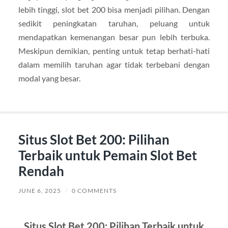
lebih tinggi, slot bet 200 bisa menjadi pilihan. Dengan
sedikit peningkatan taruhan, peluang untuk
mendapatkan kemenangan besar pun lebih terbuka.
Meskipun demikian, penting untuk tetap berhati-hati
dalam memilih taruhan agar tidak terbebani dengan
modal yang besar.
Situs Slot Bet 200: Pilihan
Terbaik untuk Pemain Slot Bet
Rendah
JUNE 6, 2025
/
0 COMMENTS
Situs Slot Bet 200: Pilihan Terbaik untuk