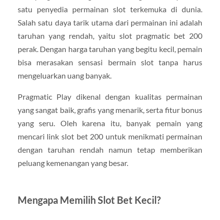
satu penyedia permainan slot terkemuka di dunia.
Salah satu daya tarik utama dari permainan ini adalah
taruhan yang rendah, yaitu slot pragmatic bet 200
perak. Dengan harga taruhan yang begitu kecil, pemain
bisa merasakan sensasi bermain slot tanpa harus
mengeluarkan uang banyak.
Pragmatic Play dikenal dengan kualitas permainan
yang sangat baik, grafis yang menarik, serta fitur bonus
yang seru. Oleh karena itu, banyak pemain yang
mencari link slot bet 200 untuk menikmati permainan
dengan taruhan rendah namun tetap memberikan
peluang kemenangan yang besar.
Mengapa Memilih Slot Bet Kecil?