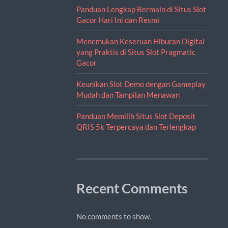
Panduan Lengkap Bermain di Situs Slot
Gacor Hari Ini dan Resmi
Menemukan Keseruan Hiburan Digital
yang Praktis di Situs Slot Pragmatic
Gacor
Keunikan Slot Demo dengan Gameplay
Mudah dan Tampilan Menawan
Panduan Memilih Situs Slot Deposit
QRIS 5k Terpercaya dan Terlengkap
Recent Comments
No comments to show.