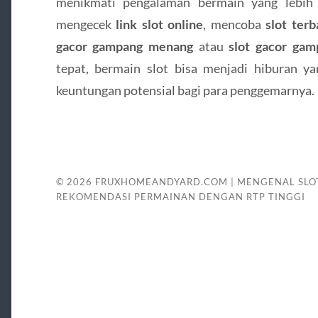
menikmati pengalaman bermain yang lebih 
mengecek
link slot online
, mencoba
slot terb
gacor gampang menang
atau
slot gacor ga
tepat, bermain slot bisa menjadi hiburan 
keuntungan potensial bagi para penggemarnya.
© 2026
FRUXHOMEANDYARD.COM | MENGENAL SLOT
REKOMENDASI PERMAINAN DENGAN RTP TINGGI