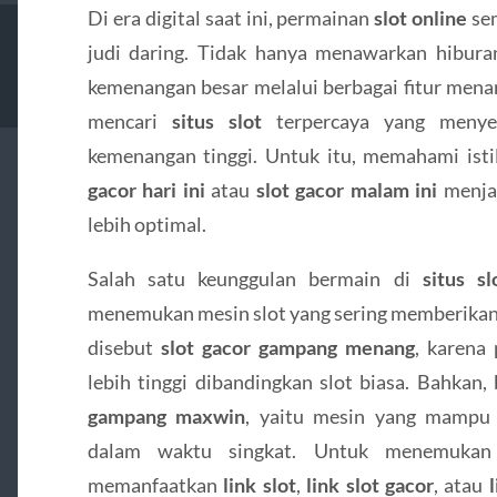
Di era digital saat ini, permainan
slot online
sem
judi daring. Tidak hanya menawarkan hiburan
kemenangan besar melalui berbagai fitur menar
mencari
situs slot
terpercaya yang meny
kemenangan tinggi. Untuk itu, memahami ist
gacor hari ini
atau
slot gacor malam ini
menjad
lebih optimal.
Salah satu keunggulan bermain di
situs s
menemukan mesin slot yang sering memberikan 
disebut
slot gacor gampang menang
, karena
lebih tinggi dibandingkan slot biasa. Bahka
gampang maxwin
, yaitu mesin yang mampu
dalam waktu singkat. Untuk menemukan 
memanfaatkan
link slot
,
link slot gacor
, atau