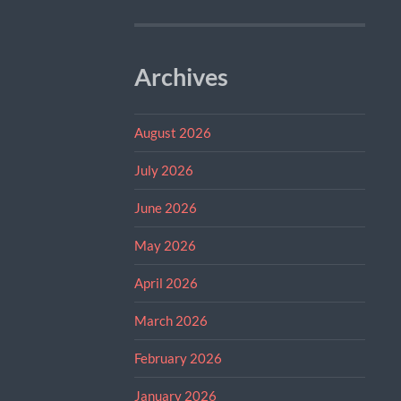
Archives
August 2026
July 2026
June 2026
May 2026
April 2026
March 2026
February 2026
January 2026