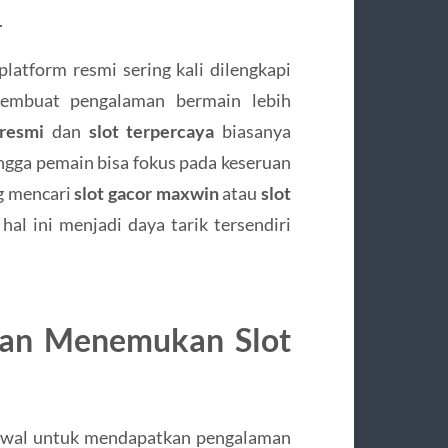
.
latform resmi sering kali dilengkapi
membuat pengalaman bermain lebih
 resmi
dan
slot terpercaya
biasanya
ngga pemain bisa fokus pada keseruan
g mencari
slot gacor maxwin
atau
slot
al ini menjadi daya tarik tersendiri
 dan Menemukan Slot
 awal untuk mendapatkan pengalaman