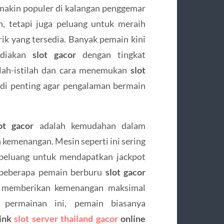
akin populer di kalangan penggemar
, tetapi juga peluang untuk meraih
ik yang tersedia. Banyak pemain kini
ediakan
slot gacor
dengan tingkat
ilah-istilah dan cara menemukan
slot
i penting agar pengalaman bermain
lot gacor
adalah kemudahan dalam
kemenangan. Mesin seperti ini sering
 peluang untuk mendapatkan jackpot
n, beberapa pemain berburu
slot gacor
 memberikan kemenangan maksimal
permainan ini, pemain biasanya
link
slot server thailand gacor
online