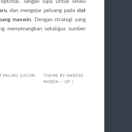
optimal. Jangan lupa untuk selalu
aru
, dan mengejar peluang pada
slot
mpang maxwin
. Dengan strategi yang
yang menyenangkan sekaligus sumber
 PALING GACOR:
THEME BY
ANDERS
NORÉN
—
UP ↑