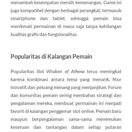
menambah kesempatan meraih kemenangan. Game ini
juga kompatibel dengan berbagai perangkat, termasuk
smartphone dan tablet, sehingga pemain bisa
menikmati permainan di mana saja tanpa kehilangan
kualitas grafis dan fungsionalitas.
Popularitas di Kalangan Pemain
Popularitas
Slot Wisdom of Athena
terus meningkat
karena kombinasi antara tema yang menarik, fitur
inovatif, dan peluang menang yang menjanjikan. Forum
dan komunitas pemain sering membahas strategi dan
pengalaman mereka, membuat permainan ini menjadi
favorit di kalangan penggemar slot online. Pemain baru
maupun berpengalaman sama-sama menemukan
keseruan dan tantangan dalam setiap putaran