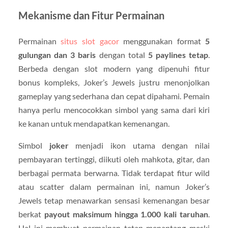
Mekanisme dan Fitur Permainan
Permainan
situs slot gacor
menggunakan format
5
gulungan dan 3 baris
dengan total
5 paylines tetap
.
Berbeda dengan slot modern yang dipenuhi fitur
bonus kompleks, Joker’s Jewels justru menonjolkan
gameplay yang sederhana dan cepat dipahami. Pemain
hanya perlu mencocokkan simbol yang sama dari kiri
ke kanan untuk mendapatkan kemenangan.
Simbol
joker
menjadi ikon utama dengan nilai
pembayaran tertinggi, diikuti oleh mahkota, gitar, dan
berbagai permata berwarna. Tidak terdapat fitur wild
atau scatter dalam permainan ini, namun Joker’s
Jewels tetap menawarkan sensasi kemenangan besar
berkat
payout maksimum hingga 1.000 kali taruhan
.
Hal ini membuat permainan tetap menantang meski