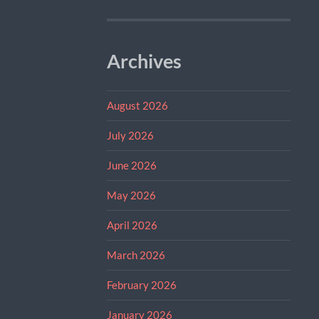
Archives
August 2026
July 2026
June 2026
May 2026
April 2026
March 2026
February 2026
January 2026