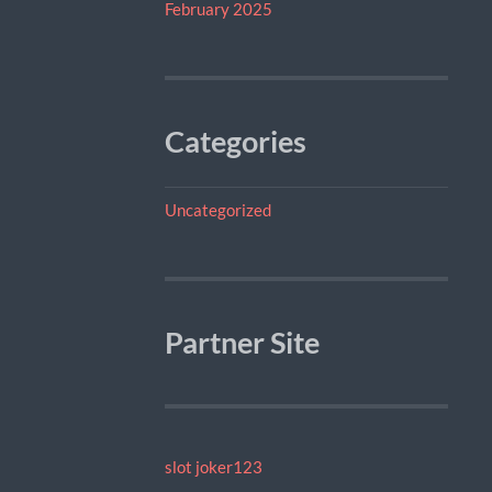
February 2025
Categories
Uncategorized
Partner Site
slot joker123