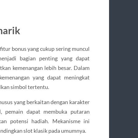
narik
h fitur bonus yang cukup sering muncul
menjadi bagian penting yang dapat
tkan kemenangan lebih besar. Dalam
 kemenangan yang dapat meningkat
kan simbol tertentu.
khusus yang berkaitan dengan karakter
pul, pemain dapat membuka putaran
an potensi hadiah. Mekanisme ini
andingkan slot klasik pada umumnya.