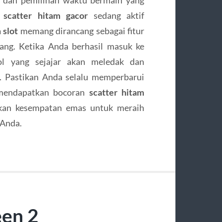
t scatter hitam gacor
sedang aktif
 slot
memang dirancang sebagai fitur
tang. Ketika Anda berhasil masuk ke
ol yang sejajar akan meledak dan
t. Pastikan Anda selalu memperbarui
 mendapatkan bocoran
scatter hitam
tkan kesempatan emas untuk meraih
 Anda.
een 2