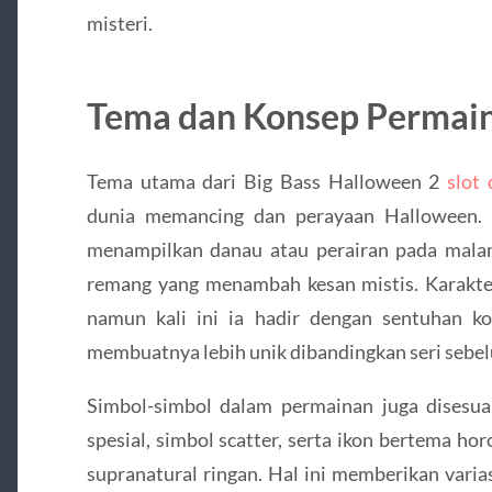
misteri.
Tema dan Konsep Permai
Tema utama dari Big Bass Halloween 2
slot 
dunia memancing dan perayaan Halloween. 
menampilkan danau atau perairan pada mala
remang yang menambah kesan mistis. Karakter
namun kali ini ia hadir dengan sentuhan 
membuatnya lebih unik dibandingkan seri sebe
Simbol-simbol dalam permainan juga disesuai
spesial, simbol scatter, serta ikon bertema ho
supranatural ringan. Hal ini memberikan vari