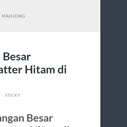
M MAHJONG
 Besar
tter Hitam di
/
STICKY
ngan Besar