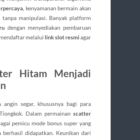
terpercaya
, kenyamanan bermain akan
l tanpa manipulasi. Banyak platform
ru
dengan menyediakan pembaruan
 mendaftar melalui
link slot resmi
agar
ter Hitam Menjadi
in
ngin segar, khususnya bagi para
 Tiongkok. Dalam permainan
scatter
ebagai pemicu mode bonus super yang
 berhasil didapatkan. Keunikan dari