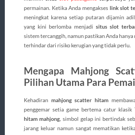
permainan. Ketika Anda mengakses
link slot 
meningkat karena setiap putaran dijamin adi
yang kini berlomba menjadi
situs slot terba
sistem tercanggih, namun pastikan Anda hanya
terhindar dari risiko kerugian yang tidak perlu.
Mengapa Mahjong Scat
Pilihan Utama Para Pema
Kehadiran
mahjong scatter hitam
membawa a
penggemar setia game bertema catur klasik
hitam mahjong
, simbol gelap ini bertindak s
jarang keluar namun sangat mematikan ketika