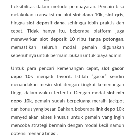
fleksibilitas dalam metode pembayaran. Pemain bisa
melakukan transaksi melalui
slot dana 10k
,
slot qris
,
hingga
slot deposit dana
, sehingga lebih praktis dan
cepat. Tidak hanya itu, beberapa platform juga
menawarkan
slot deposit 10 ribu tanpa potongan
,
memastikan seluruh modal pemain digunakan
sepenuhnya untuk bermain, bukan untuk biaya admin.
Untuk para pencari kemenangan cepat,
slot gacor
depo 10k
menjadi favorit. Istilah “gacor” sendiri
menandakan mesin slot dengan tingkat kemenangan
tinggi dalam waktu tertentu. Dengan modal
slot min
depo 10k
, pemain sudah berpeluang meraih jackpot
dan bonus yang besar. Bahkan, beberapa
link depo 10k
menyediakan akses khusus untuk pemain yang ingin
mencoba strategi bermain dengan modal kecil namun
potensi menang tinggi.