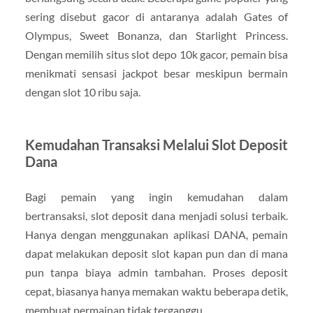
sering disebut gacor di antaranya adalah Gates of
Olympus, Sweet Bonanza, dan Starlight Princess.
Dengan memilih situs slot depo 10k gacor, pemain bisa
menikmati sensasi jackpot besar meskipun bermain
dengan slot 10 ribu saja.
Kemudahan Transaksi Melalui Slot Deposit
Dana
Bagi pemain yang ingin kemudahan dalam
bertransaksi, slot deposit dana menjadi solusi terbaik.
Hanya dengan menggunakan aplikasi DANA, pemain
dapat melakukan deposit slot kapan pun dan di mana
pun tanpa biaya admin tambahan. Proses deposit
cepat, biasanya hanya memakan waktu beberapa detik,
membuat permainan tidak terganggu.