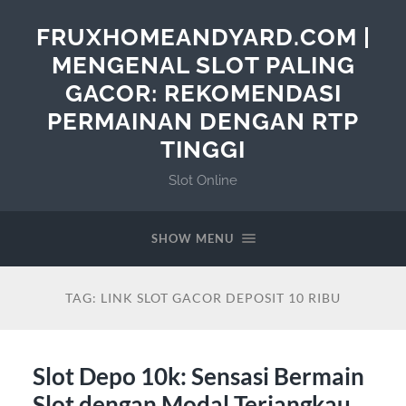
FRUXHOMEANDYARD.COM |
MENGENAL SLOT PALING
GACOR: REKOMENDASI
PERMAINAN DENGAN RTP
TINGGI
Slot Online
SHOW MENU
TAG:
LINK SLOT GACOR DEPOSIT 10 RIBU
Slot Depo 10k: Sensasi Bermain
Slot dengan Modal Terjangkau