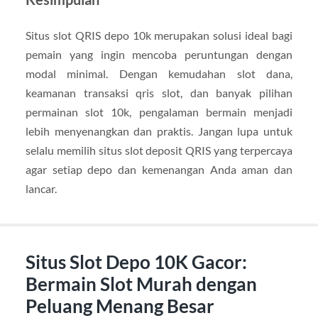
Situs slot QRIS depo 10k merupakan solusi ideal bagi
pemain yang ingin mencoba peruntungan dengan
modal minimal. Dengan kemudahan slot dana,
keamanan transaksi qris slot, dan banyak pilihan
permainan slot 10k, pengalaman bermain menjadi
lebih menyenangkan dan praktis. Jangan lupa untuk
selalu memilih situs slot deposit QRIS yang terpercaya
agar setiap depo dan kemenangan Anda aman dan
lancar.
Situs Slot Depo 10K Gacor:
Bermain Slot Murah dengan
Peluang Menang Besar