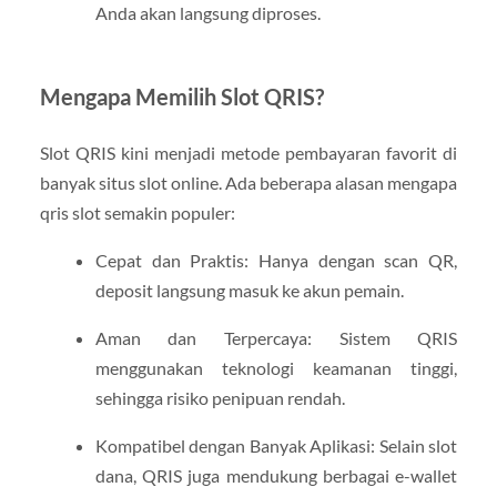
Anda akan langsung diproses.
Mengapa Memilih Slot QRIS?
Slot QRIS kini menjadi metode pembayaran favorit di
banyak situs slot online. Ada beberapa alasan mengapa
qris slot semakin populer:
Cepat dan Praktis: Hanya dengan scan QR,
deposit langsung masuk ke akun pemain.
Aman dan Terpercaya: Sistem QRIS
menggunakan teknologi keamanan tinggi,
sehingga risiko penipuan rendah.
Kompatibel dengan Banyak Aplikasi: Selain slot
dana, QRIS juga mendukung berbagai e-wallet