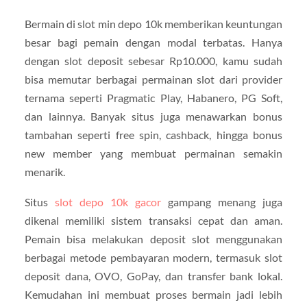
Bermain di slot min depo 10k memberikan keuntungan
besar bagi pemain dengan modal terbatas. Hanya
dengan slot deposit sebesar Rp10.000, kamu sudah
bisa memutar berbagai permainan slot dari provider
ternama seperti Pragmatic Play, Habanero, PG Soft,
dan lainnya. Banyak situs juga menawarkan bonus
tambahan seperti free spin, cashback, hingga bonus
new member yang membuat permainan semakin
menarik.
Situs
slot depo 10k gacor
gampang menang juga
dikenal memiliki sistem transaksi cepat dan aman.
Pemain bisa melakukan deposit slot menggunakan
berbagai metode pembayaran modern, termasuk slot
deposit dana, OVO, GoPay, dan transfer bank lokal.
Kemudahan ini membuat proses bermain jadi lebih