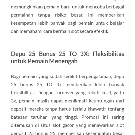
memungkinkan pemain baru untuk mencoba berbagai
permainan tanpa risiko besar. Ini memberikan
kesempatan lebih banyak bagi pemain untuk belajar
dan memahami cara bermain slot secara efektif.
Depo 25 Bonus 25 TO 3X: Fleksibilitas
untuk Pemain Menengah
Bagi pemain yang sudah sedikit berpengalaman, depo
25 bonus 25 TO 3x memberikan lebih banyak
fleksibilitas. Dengan turnover yang relatif kecil, yaitu
3x, pemain masih dapat menikmati keuntungan dari
deposit mereka tanpa harus terlalu khawatir tentang
batasan taruhan yang tinggi. Promosi ini sering
ditemukan di situs slot gacor yang menawarkan slot
deposit 25 bonus 25, memberikan kesempatan besar