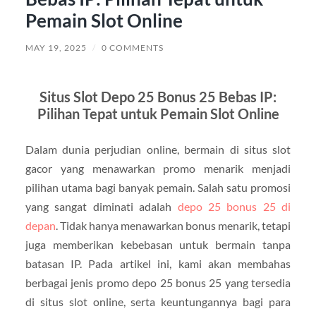
Pemain Slot Online
MAY 19, 2025
/
0 COMMENTS
Situs Slot Depo 25 Bonus 25 Bebas IP:
Pilihan Tepat untuk Pemain Slot Online
Dalam dunia perjudian online, bermain di situs slot
gacor yang menawarkan promo menarik menjadi
pilihan utama bagi banyak pemain. Salah satu promosi
yang sangat diminati adalah
depo 25 bonus 25 di
depan
. Tidak hanya menawarkan bonus menarik, tetapi
juga memberikan kebebasan untuk bermain tanpa
batasan IP. Pada artikel ini, kami akan membahas
berbagai jenis promo depo 25 bonus 25 yang tersedia
di situs slot online, serta keuntungannya bagi para