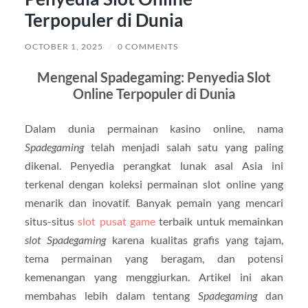
Terpopuler di Dunia
OCTOBER 1, 2025
/
0 COMMENTS
Mengenal Spadegaming: Penyedia Slot
Online Terpopuler di Dunia
Dalam dunia permainan kasino online, nama
Spadegaming
telah menjadi salah satu yang paling
dikenal. Penyedia perangkat lunak asal Asia ini
terkenal dengan koleksi permainan slot online yang
menarik dan inovatif. Banyak pemain yang mencari
situs-situs
slot pusat game
terbaik untuk memainkan
slot Spadegaming
karena kualitas grafis yang tajam,
tema permainan yang beragam, dan potensi
kemenangan yang menggiurkan. Artikel ini akan
membahas lebih dalam tentang
Spadegaming
dan