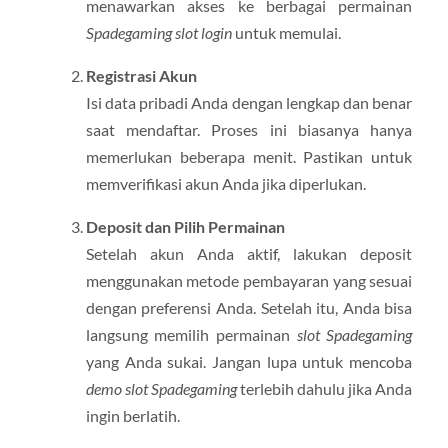
menawarkan akses ke berbagai permainan
Spadegaming slot login
untuk memulai.
Registrasi Akun
Isi data pribadi Anda dengan lengkap dan benar
saat mendaftar. Proses ini biasanya hanya
memerlukan beberapa menit. Pastikan untuk
memverifikasi akun Anda jika diperlukan.
Deposit dan Pilih Permainan
Setelah akun Anda aktif, lakukan deposit
menggunakan metode pembayaran yang sesuai
dengan preferensi Anda. Setelah itu, Anda bisa
langsung memilih permainan
slot Spadegaming
yang Anda sukai. Jangan lupa untuk mencoba
demo slot Spadegaming
terlebih dahulu jika Anda
ingin berlatih.